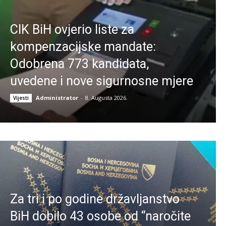
CIK BiH ovjerio liste za
kompenzacijske mandate:
Odobrena 773 kandidata,
uvedene i nove sigurnosne mjere
Administrator
-
8. Augusta 2026.
Vijesti
Za tri i po godine državljanstvo
BiH dobilo 43 osobe od “naročite