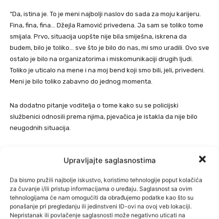
“Da, istina je. To je meni najbolji naslov do sada za moju karijeru.
Fina, fina, fina… Džejla Ramović privedena. Ja sam se toliko tome
smijala. Prvo, situacija uopšte nije bila smiješna, iskrena da
budem, bilo je toliko… sve što je bilo do nas, mi smo uradili. Ovo sve
ostalo je bilo na organizatorima i miskomunikaciji drugih ljudi.
Toliko je uticalo na mene i na moj bend koji smo bili, jeli, privedeni.
Meni je bilo toliko zabavno do jednog momenta.
Na dodatno pitanje voditelja o tome kako su se policijski
službenici odnosili prema njima, pjevačica je istakla da nije bilo
neugodnih situacija.
Također je tokom razgovora otkrila i koliko je cijeli proces trajao.
Upravljajte saglasnostima
“Mislim, mi smo bili 12 sati. Sve to sada zvuči smiješno i sve to
Da bismo pružili najbolje iskustvo, koristimo tehnologije poput kolačića
nama u jednom trenutku, tamo do nekog momenta, bilo smiješno,
za čuvanje i/ili pristup informacijama o uređaju. Saglasnost sa ovim
tehnologijama će nam omogućiti da obrađujemo podatke kao što su
ali stvarno nije bilo smiješno. Pritom, mi nismo ništa uradili”, rekla
ponašanje pri pregledanju ili jedinstveni ID-ovi na ovoj veb lokaciji.
je Ramović.
Nepristanak ili povlačenje saglasnosti može negativno uticati na