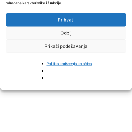
određene karakteristike i funkcije.
Voditelji su se kroz razgovor našalili na račun situacije, pitajući je
da li su im barem dozvolili da sviraju dok su čekali, na šta je
Prihvati
pjevačica uz osmijeh odgovorila da im je jedino preostalo čekanje,
piše
Klix.
Odbij
Prikaži podešavanja
Politika korišćenja kolačića