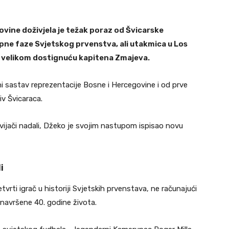
vine doživjela je težak poraz od Švicarske
pne faze Svjetskog prvenstva, ali utakmica u Los
 velikom dostignuću kapitena Zmajeva.
i sastav reprezentacije Bosne i Hercegovine i od prve
v Švicaraca.
vijači nadali, Džeko je svojim nastupom ispisao novu
i
vrti igrač u historiji Svjetskih prvenstava, ne računajući
 navršene 40. godine života.