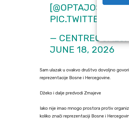
[
@OPTAJOSE
]
PIC.TWITTER.COM
— CENTREGOALS.
JUNE 18, 2026
Sam ulazak u ovakvo društvo dovoljno govori o v
reprezentacije Bosne i Hercegovine.
Džeko i dalje predvodi Zmajeve
Iako nije imao mnogo prostora protiv organi
koliko znači reprezentaciji Bosne i Hercegovin