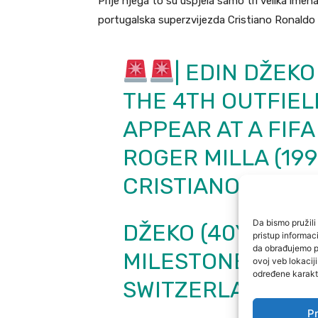
Prije njega to su uspjela samo tri velika ime
portugalska superzvijezda Cristiano Ronaldo 
| EDIN DŽEK
THE 4TH OUTFIEL
APPEAR AT A FIF
ROGER MILLA (199
CRISTIANO RONAL
Da bismo pružili 
DŽEKO (40Y 39D)
pristup informa
da obrađujemo po
MILESTONE WHEN
ovoj veb lokacij
određene karakte
SWITZERLAND.
Pr