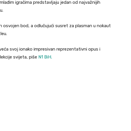
mlađim igračima predstavljaju jedan od najvažnijih
u.
n osvojen bod, a odlučujući susret za plasman u nokaut
leu.
veća svoj ionako impresivan reprezentativni opus i
kcije svijeta, piše
N1 BiH.