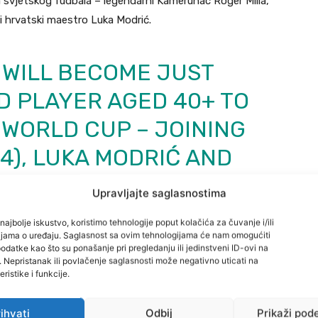
na svjetskog fudbala – legendarni Kamerunac Roger Milla,
i hrvatski maestro Luka Modrić.
O WILL BECOME JUST
D PLAYER AGED 40+ TO
A WORLD CUP – JOINING
4), LUKA MODRIĆ AND
DO.
Upravljajte saglasnostima
najbolje iskustvo, koristimo tehnologije poput kolačića za čuvanje i/ili
 WILL REACH THE
cijama o uređaju. Saglasnost sa ovim tehnologijama će nam omogućiti
datke kao što su ponašanje pri pregledanju ili jedinstveni ID-ovi na
 BOSNIA FACE
i. Nepristanak ili povlačenje saglasnosti može negativno uticati na
ristike i funkcije.
ihvati
Odbij
Prikaži pod