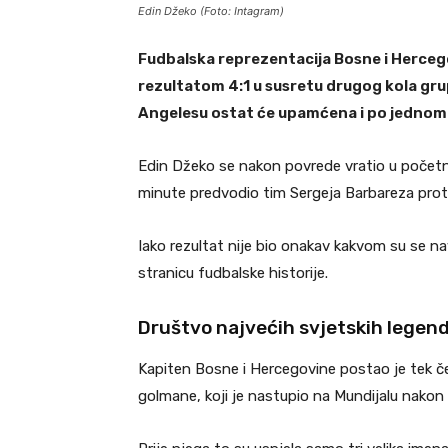
Edin Džeko (Foto: Intagram)
Fudbalska reprezentacija Bosne i Hercego
rezultatom 4:1 u susretu drugog kola gru
Angelesu ostat će upamćena i po jednom
Edin Džeko se nakon povrede vratio u početn
minute predvodio tim Sergeja Barbareza proti
Iako rezultat nije bio onakav kakvom su se na
stranicu fudbalske historije.
Društvo najvećih svjetskih legend
Kapiten Bosne i Hercegovine postao je tek čet
golmane, koji je nastupio na Mundijalu nakon