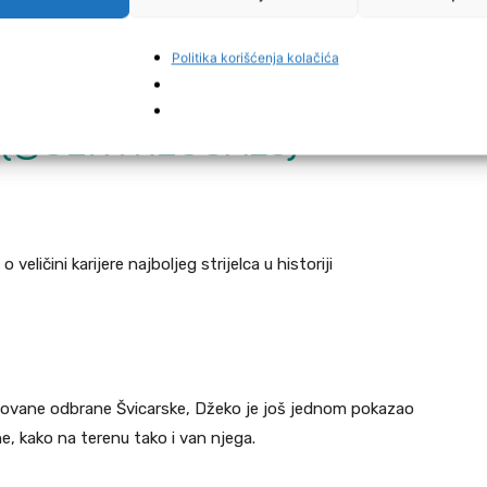
Politika korišćenja kolačića
/1KQYIOOYNU
 (@CENTREGOALS)
eličini karijere najboljeg strijelca u historiji
zovane odbrane Švicarske, Džeko je još jednom pokazao
e, kako na terenu tako i van njega.