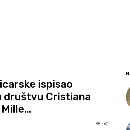
N
icarske ispisao
 u društvu Cristiana
 Mille…
467