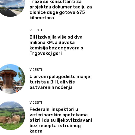
Traže se konsultanti za
projektnu dokumentaciju za
dionice duge gotovo 675
kilometara
VIJESTI
BiH izdvojila više od dva
miliona KM, a Savska
komisija bez odgovora o
Trgovskoj gori
VIJESTI
U prvom polugodištu manje
turista u BiH, ali više
ostvarenih noćenja
VIJESTI
Federalni inspektori u
veterinarskim apotekama
otkrili da su lijekovi izdavani
bez recepta i stručnog
kadra