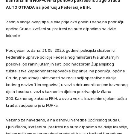
kantonalnim MUP-ovima ponovo pokreće istrage o radu
AUTO OTPADA na području Federacije BiH.
Zadnja akcija ovog tipa je bila prije oko godinu dana na području
općine Grude izvršeni su pretresi na auto otpadima na dvije
lokacije.
Podsjećamo, dana, 31. 05. 2023. godine, policijski službenici
Federalne uprave policije Federalnog ministarstva unutarnjih
poslova, od ranih jutarnjih sati, pod nadzorom Županijskog
tužiteljstva Zapadnohercegovačke županije, na području općine
Grude, poduzimaju aktivnosti na realizaciji operativne akcije
kodnog naziva ‘Hercegovina’, u vezi s dokumentiranjem kaznenog
djela i osoba u vezi s kaznenim djelom prikrivanje iz člana
300. Kaznenog zakona FBiH, a sve u vezi s kaznenim djelom teška
krađa, saopćeno je iz FUP-a.
Vezano za navedeno, a na osnovu Naredbe Općinskog suda u
Ljubuškom, izvršeni su pretresi na auto otpadima na dvije lokacije,
kojom prilikom su pronađeni predmeti koji su traženi Naredbom