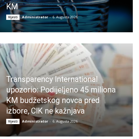
KM
Administrator
-
6. Augusta 2026.
Vijesti
Transparency International
upozorio: Podijeljeno 45 miliona
KM budžetskog novca pred
izbore, CIK ne kažnjava
Administrator
-
6. Augusta 2026.
Vijesti