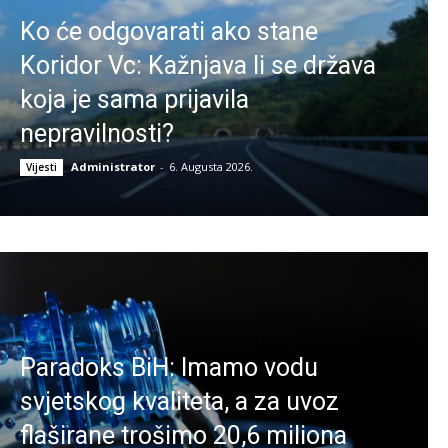
Ko će odgovarati ako stane
Koridor Vc: Kažnjava li se država
koja je sama prijavila
nepravilnosti?
Administrator
-
6. Augusta 2026.
Vijesti
Paradoks BiH: Imamo vodu
svjetskog kvaliteta, a za uvoz
flaširane trošimo 20,6 miliona