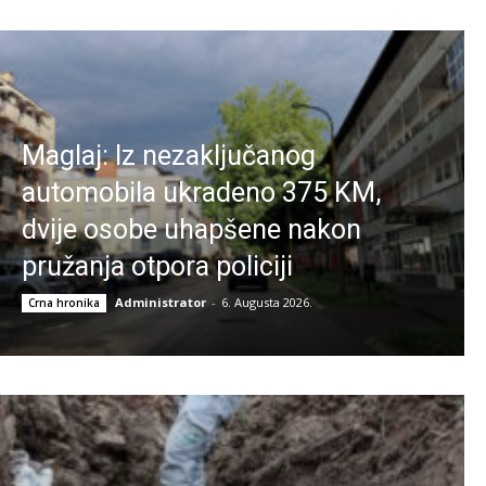
Maglaj: Iz nezaključanog
automobila ukradeno 375 KM,
dvije osobe uhapšene nakon
pružanja otpora policiji
Administrator
-
6. Augusta 2026.
Crna hronika