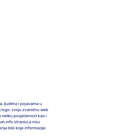
ma, ljudima i pojavama u
oj logo, svoju zvaničnu web
a veliku posjećenost kao i
lah.info stranici,a nisu
nja bilo koje informacije