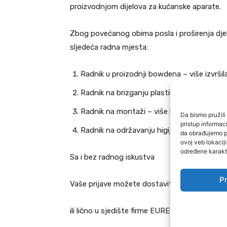
proizvodnjom dijelova za kućanske aparate.
Zbog povećanog obima posla i proširenja djela
sljedeća radna mjesta:
Radnik u proizodnji bowdena – više izvršil
Radnik na brizganju plastike – više izvršil
Radnik na montaži – više izvršilaca
Da bismo pružili 
pristup informa
Radnik na održavanju higijene-dva izvršio
da obrađujemo po
ovoj veb lokacij
određene karakte
Sa i bez radnog iskustva
Pr
Vaše prijave možete dostaviti na mail:
bh.ad
ili lično u sjedište firme EUREL BH d.o.o. Žabl