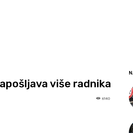
N
pošljava više radnika
6140