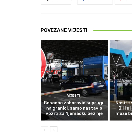
POVEZANE VIJESTI
VIJESTI
Bosanac zaboravio suprugu
Nosite 
na granici, samo nastavio
BiH u
voziti za Njemačku bez nje
može bi