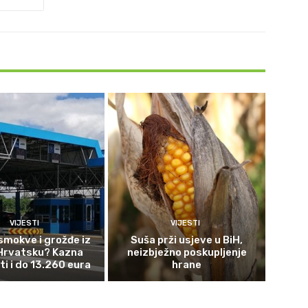
VIJESTI
VIJESTI
smokve i grožđe iz
Suša prži usjeve u BiH,
 Hrvatsku? Kazna
neizbježno poskupljenje
ti i do 13.260 eura
hrane