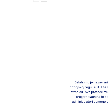
Jelah.info je nezavisni
dobojskoj regiji i u BiH, 
stranicu i sve prateće mu
broj pratilaca na fb st
administratori domene od