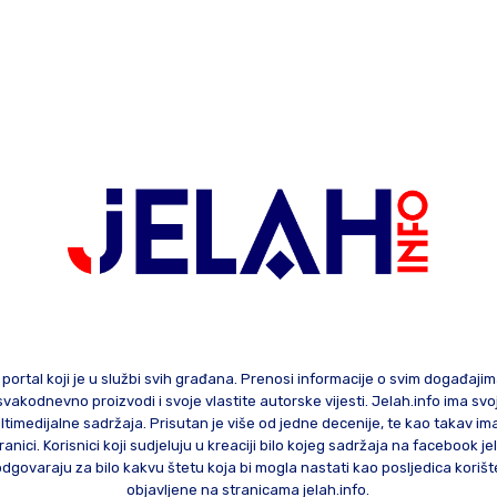
 portal koji je u službi svih građana. Prenosi informacije o svim događaji
te svakodnevno proizvodi i svoje vlastite autorske vijesti. Jelah.info ima sv
ltimedijalne sadržaja. Prisutan je više od jedne decenije, te kao takav im
ranici. Korisnici koji sudjeluju u kreaciji bilo kojeg sadržaja na facebook je
govaraju za bilo kakvu štetu koja bi mogla nastati kao posljedica korište
objavljene na stranicama jelah.info.