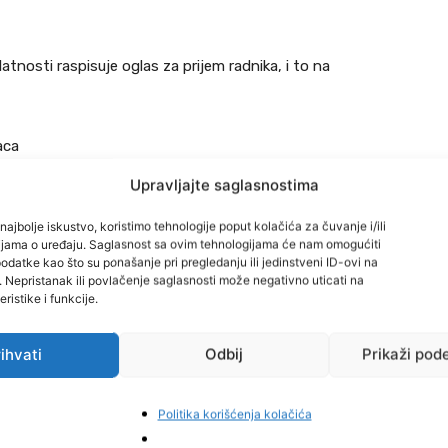
tnosti raspisuje oglas za prijem radnika, i to na
aca
aca
Upravljajte saglasnostima
najbolje iskustvo, koristimo tehnologije poput kolačića za čuvanje i/ili
cijama o uređaju. Saglasnost sa ovim tehnologijama će nam omogućiti
ca
datke kao što su ponašanje pri pregledanju ili jedinstveni ID-ovi na
i. Nepristanak ili povlačenje saglasnosti može negativno uticati na
ristike i funkcije.
ihvati
Odbij
Prikaži pod
ministracija@eurel.si
Politika korišćenja kolačića
jak polje 54, Usora.