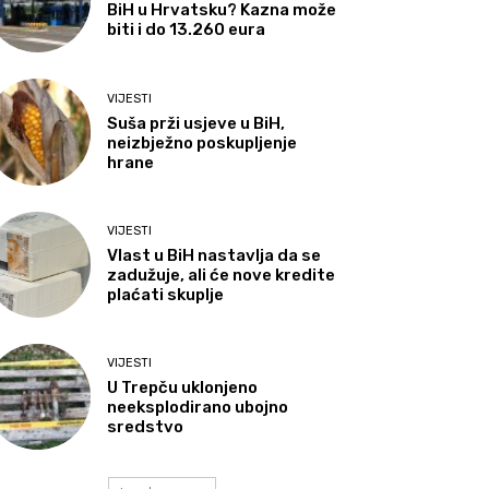
BiH u Hrvatsku? Kazna može
biti i do 13.260 eura
VIJESTI
Suša prži usjeve u BiH,
neizbježno poskupljenje
hrane
VIJESTI
Vlast u BiH nastavlja da se
zadužuje, ali će nove kredite
plaćati skuplje
VIJESTI
U Trepču uklonjeno
neeksplodirano ubojno
sredstvo