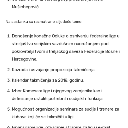
Mušinbegović.
Na sastanku su razmatrane slijedeće teme:
Donošenje konačne Odluke o osnivanju federalne lige u
streljaštvu serijskim vazdušnim naoružanjem pod
pokroviteljstvom streljačkog saveza Federacije Bosne i
Hercegovine.
Razrada i usvajanje propozicija takmičenja.
Kalendar takmičenja za 2018. godinu.
Izbor Komesara lige i njegovog zamjenika kao i
definisanje ostalih potrebnih sudijskih funkcija
Mogućnost organizacije seminara za sudije i trenere za
klubove koji će se takmičiti u ligi.
Finansiranje lige, otvaranje stranice za ligu i e-mail