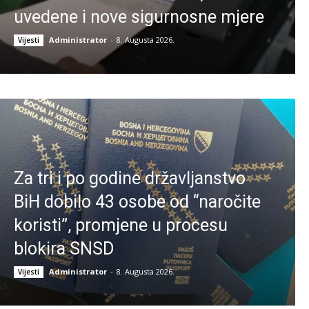
uvedene i nove sigurnosne mjere
Administrator
-
8. Augusta 2026.
Vijesti
Za tri i po godine državljanstvo
BiH dobilo 43 osobe od “naročite
koristi”, promjene u procesu
blokira SNSD
Administrator
-
8. Augusta 2026.
Vijesti