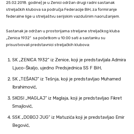
25.02.2018. godine) je u Zenici održan drugi radni sastanak
streljačkih klubova sa područja Federacije BiH, za formiranje
federalne lige u streljaštvu serijskim vazdušnim naoružanjem.
Sastanak je održan u prostorijama streljane streljačkog kluba
„Zenica 1932“ sa početkom u 10:00 sati a sastanku su
prisustvovali predstavnici streljačkih klubova:
SK „ZENICA 1932“ iz Zenice, koji je predstavljala Admira
Ljuco-Škaljo, ujedno Predsjednica SS F BiH,
SK „TEŠANJ“ iz Tešnja, koji je predstavljao Muhamed
Ibrahimović,
SKOSI „MAGLAJ“ iz Maglaja, koji je predstavljao Fikret
Smajlović,
SSK „DOBOJ JUG“ iz Matuzića koji je predstavljao Emir
Begović,