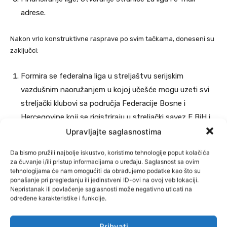
adrese.
Nakon vrlo konstruktivne rasprave po svim tačkama, doneseni su
zaključci:
Formira se federalna liga u streljaštvu serijskim
vazdušnim naoružanjem u kojoj učešće mogu uzeti svi
streljački klubovi sa područja Federacije Bosne i
Hercegovine koji se rigistriraju u streljački savez F BiH i
izmire svoje obaveze..
Upravljajte saglasnostima
Usvaja se kalendar takmičenja u streljaštvu za federalnu
Da bismo pružili najbolje iskustvo, koristimo tehnologije poput kolačića
za čuvanje i/ili pristup informacijama o uređaju. Saglasnost sa ovim
ligu za 2018. godinu.
tehnologijama će nam omogućiti da obrađujemo podatke kao što su
ponašanje pri pregledanju ili jedinstveni ID-ovi na ovoj veb lokaciji.
Liga će trajati od aprila do oktobra 2018. godine.
Nepristanak ili povlačenje saglasnosti može negativno uticati na
određene karakteristike i funkcije.
Prihvati