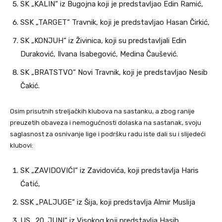
SK „KALIN“ iz Bugojna koji je predstavljao Edin Ramić,
SSK „TARGET“ Travnik, koji je predstavljao Hasan Čirkić,
SK „KONJUH“ iz Živinica, koji su predstavljali Edin
Duraković, Ilvana Isabegović, Medina Čaušević.
SK „BRATSTVO“ Novi Travnik, koji je predstavljao Nesib
Čakić.
Osim prisutnih streljačkih klubova na sastanku, a zbog ranije
preuzetih obaveza i nemogućnosti dolaska na sastanak, svoju
saglasnost za osnivanje lige i podršku radu iste dali su i slijedeći
klubovi:
SK „ZAVIDOVIĆI“ iz Zavidovića, koji predstavlja Haris
Ćatić,
SSK „PALJUGE“ iz Šija, koji predstavlja Almir Muslija
US „20. JUNI“ iz Visokog koji predstavlja Hasib