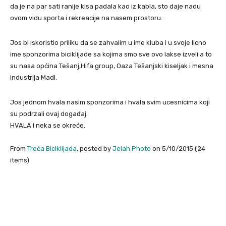
da je na par sati ranije kisa padala kao iz kabla, sto daje nadu
ovom vidu sporta i rekreacije na nasem prostoru.
Jos bi iskoristio priliku da se zahvalim u ime kluba i u svoje licno
ime sponzorima biciklijade sa kojima smo sve ovo lakse izveli a to
su nasa općina Tešanj,Hifa group, Oaza Tešanjski kiseljak i mesna
industrija Madi.
Jos jednom hvala nasim sponzorima i hvala svim ucesnicima koji
su podrzali ovaj događaj.
HVALA i neka se okreće.
From
Treća Biciklijada
, posted by
Jelah Photo
on 5/10/2015 (24
items)