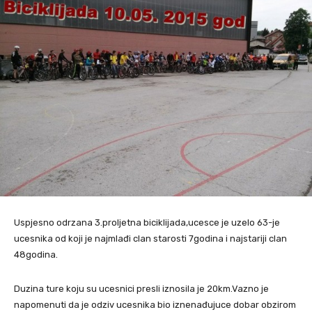
Uspjesno odrzana 3.proljetna biciklijada,ucesce je uzelo 63-je
ucesnika od koji je najmlađi clan starosti 7godina i najstariji clan
48godina.
Duzina ture koju su ucesnici presli iznosila je 20km.Vazno je
napomenuti da je odziv ucesnika bio iznenađujuce dobar obzirom