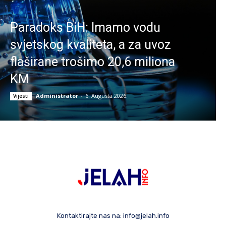
Paradoks BiH: Imamo vodu
svjetskog kvaliteta, a za uvoz
flaširane trošimo 20,6 miliona
KM
Administrator
-
6. Augusta 2026.
Vijesti
Kontaktirajte nas na:
info@jelah.info