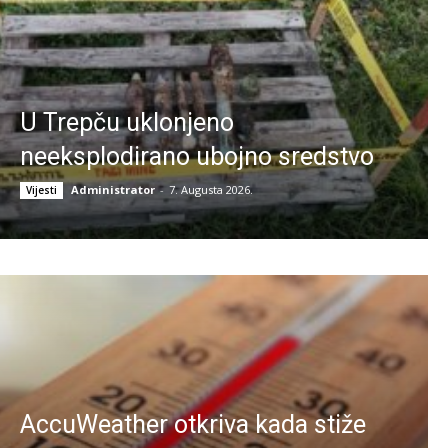
U Trepču uklonjeno
neeksplodirano ubojno sredstvo
Administrator
-
7. Augusta 2026.
Vijesti
AccuWeather otkriva kada stiže