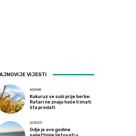
AJNOVIJE VIJESTI
AGRAR
Kukuruz se suši prije berbe:
Ratari ne znaju hoće li imati
šta prodati
VIJESTI
Gdje je ove godine
najjeftinije ljetovati u