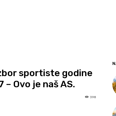
N
bor sportiste godine
 – Ovo je naš AS.
398