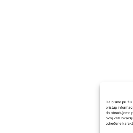
Da bismo pružili 
pristup informa
da obrađujemo po
ovoj veb lokacij
određene karakte