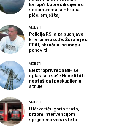
Evropi? Uporedili cijene u
sedam zemalja – hrana,
piće, smještaj
VIJESTI
Policija RS-a za pucnjave
krivi pravosuđe: Ždrale je u
FBiH, obračuni se mogu
ponoviti
VIJESTI
Elektroprivreda BiH se
oglasila o suši: Hoće li biti
nestašica i poskupljenja
struje
VIJESTI
U Mrkotiću gorio trafo,
brzom intervencijom
spriječena veća šteta