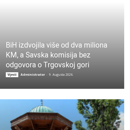
BiH izdvojila više od dva miliona
KM, a Savska komisija bez
odgovora o Trgovskoj gori
Administrator
-
9. Augusta 2026.
Vijesti