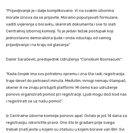
“Prijavljivanje je i dalje komplikovano. Vi na svakim izborima
morate iznova da se prijavite. Moramo popunjavati formulare,
vaditi uvjerenja o boravku, skenirati dokumenta i sve to slati
Centralnoj izbornoj komisiji. To je jedan težak postupak koji
jednostavno demoralizira ljude i onda odustaju od samog
prijavljivanja i na kraju od glasanja”.
Damir Saračević, predsjednik Udruženja “Consilium Bosniacum”:
“Kada čovjek ima svu potrebnu opremu i zna šta radi, registracija
traje deset do petnaest minuta. Međutim, mnogi nemaju štampač,
skener ili ne znaju pristupiti platformi. Mi ćemo kao udruženje
ponovo organizirati pomoć pri registraciji. Ljudi mogu doći kod nas
i registrirati se uz našu pomoć”.
Iz Centralne izborne komisije ponovo apel. Ostalo je još 14 dana za
registraciju, iskoristite pravo. Ono što bi građani prije svega
trebali znati jeste u kojem su statusu u kojem borave van BiH. Svi