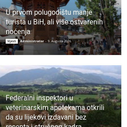
U prvom polugodištu manje
turista u BiH, ali više ostvarenih
noćenja
Administrator
-
9. Augusta 2026.
Vijesti
Federalni inspektori u
veterinarskim apotekama otkrili
da su lijekovi izdavani bez
recepta i stručnog kadra