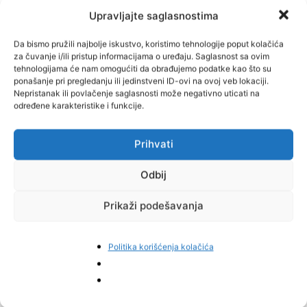
Upravljajte saglasnostima
Sabina Ćudić, predsjednica Naše stranke:
Da bismo pružili najbolje iskustvo, koristimo tehnologije poput kolačića
za čuvanje i/ili pristup informacijama o uređaju. Saglasnost sa ovim
“Ja ću vas također podsjetiti na jedan problem koji mi imamo i koji
tehnologijama će nam omogućiti da obrađujemo podatke kao što su
nije niko adresirao temeljito u proteklim decenijama a to je i
ponašanje pri pregledanju ili jedinstveni ID-ovi na ovoj veb lokaciji.
pitanje povratka državljanstva naših sugrađana.Vi kao što znate
Nepristanak ili povlačenje saglasnosti može negativno uticati na
Njemačka jako dugo nije dozvoljavala dvojna državljanstva, velika
određene karakteristike i funkcije.
je koncentracija bivših državljana u Njemačkoj. Austrija još uvijek
ne dozvoljava i mnogi naši sugrađani s kojima komuniciramo koji
Prihvati
razmišljaju i o ovoj vrsti angažmana u BiH nisu upoznati s
procedurama.”
Odbij
Glasovi bh. državljana u dijaspori nerijetko su odlučujući u izbornoj
Prikaži podešavanja
utrci, posebno u manjim sredinama. Ipak bh. političari sve manje
aduta imaju u rukavima kojima bi privukli one koje su se već
Politika korišćenja kolačića
asimilirali u sredinama u kojima žive da pažnju posvete svojoj
matičnoj zemlji, piše
N1 BiH.