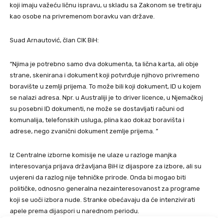
koji imaju važeću ličnu ispravu, u skladu sa Zakonom se tretiraju
kao osobe na privremenom boravku van države.
Suad Arnautović, član CIK BiH:
“Njima je potrebno samo dva dokumenta, ta lična karta, ali obje
strane, skenirana i dokument koji potvrđuje njihovo privremeno
boravište u zemlji prijema. To može bili koji dokument, ID u kojem
se nalazi adresa. Npr. u Australiji je to driver licence, u Njemačkoj
su posebni ID dokumenti, ne može se dostavljati računi od
komunalija, telefonskih usluga, plina kao dokaz boravišta i
adrese, nego zvanični dokument zemlje prijema. ”
Iz Centralne izborne komisije ne ulaze u razloge manjka
interesovanja prijava državljana BiH iz dijaspore za izbore, ali su
uvjereni da razlog nije tehničke prirode. Onda bi mogao biti
političke, odnosno generalna nezainteresovanost za programe
koji se uoči izbora nude. Stranke obećavaju da će intenzivirati
apele prema dijaspori u narednom periodu.