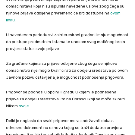
domaćinstava koja nisu ispunila navedene uslove zbog čega su
njihove prijave odbijene privremeno će biti dostupne na
ovom
linku
.
U navedenom periodu svi zainteresirani građani imaju mogućnost
da pristupe predmetnim listama te unosom svog matičnog broja
provjere status svoje prijave.
Za građane kojima su prijave odbijene zbog čega se njihovo
domaćinstvo nije moglo kvalificirati za dodjelu sredstava po ovom
Javnom pozivu ostavljena je mogućnost podnošenja prigovora.
Prigovor se podnosi u općini ili gradu u kojem je podnesena
prijava za dodjelu sredstava i to na Obrascu koji se može skinuti
klikom
ovdje
.
Delić je naglasio da svaki prigovor mora sadržavati dokaz,
odnosno dokument na osnovu kojeg se traži dodatna provjera
ispunjenosti općih i posebnih kriterija utvrđenih Javnim pozivom.