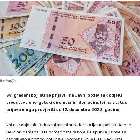
Ilustracija
Svi građani koji su se prijavili na Javni poziv za dodjelu
sredstava energetski siromašnim domaćinstvima status
prijave mogu provjeriti do 12. decembra 2023. godine.
Kako je objasnio federalni ministar rada i socijalne politike Adnan
Delić privremena lista domaćinstava koja su ispunila uslove za
ostvarivanje pomoći koju daje Evropska unija (EU), kao i lista