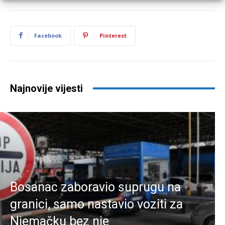
Facebook
Pinterest
Najnovije vijesti
Bosanac zaboravio suprugu na
granici, samo nastavio voziti za
Njemačku bez nje