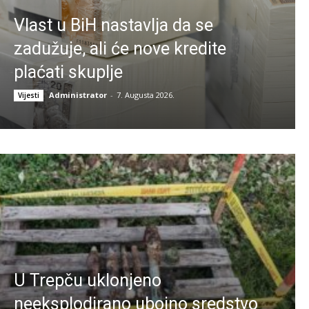
Vlast u BiH nastavlja da se
zadužuje, ali će nove kredite
plaćati skuplje
Administrator
-
7. Augusta 2026.
Vijesti
U Trepču uklonjeno
neeksplodirano ubojno sredstvo