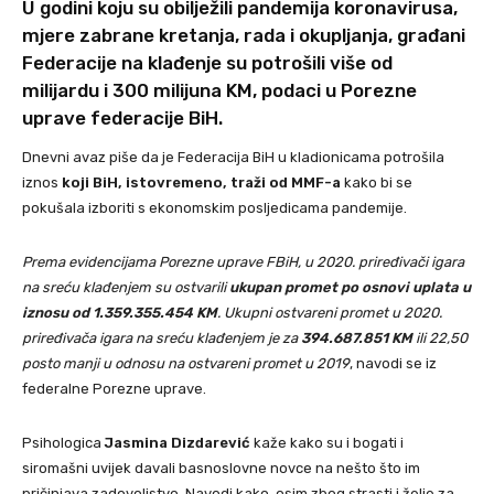
U godini koju su obilježili pandemija koronavirusa,
mjere zabrane kretanja, rada i okupljanja, građani
Federacije na klađenje su potrošili više od
milijardu i 300 milijuna KM, podaci u Porezne
uprave federacije BiH.
Dnevni avaz piše da je Federacija BiH u kladionicama potrošila
iznos
koji BiH, istovremeno, traži od MMF-a
kako bi se
pokušala izboriti s ekonomskim posljedicama pandemije.
Prema evidencijama Porezne uprave FBiH, u 2020. priređivači igara
na sreću klađenjem su ostvarili
ukupan promet po osnovi uplata u
iznosu od 1.359.355.454 KM
. Ukupni ostvareni promet u 2020.
priređivača igara na sreću klađenjem je za
394.687.851 KM
ili 22,50
posto manji u odnosu na ostvareni promet u 2019
, navodi se iz
federalne Porezne uprave.
Psihologica
Jasmina Dizdarević
kaže kako su i bogati i
siromašni uvijek davali basnoslovne novce na nešto što im
pričinjava zadovoljstvo. Navodi kako, osim zbog strasti i želje za