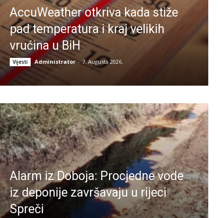
AccuWeather otkriva kada stiže
pad temperatura i kraj velikih
vrućina u BiH
Administrator
-
7. Augusta 2026.
Vijesti
Alarm iz Doboja: Procjedne vode
iz deponije završavaju u rijeci
Spreči