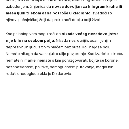
uzbuđenjem, činjenica da
novac dovoljan za kilogram kruha ili
mesa ljudi tijekom dana potroše u kladionici
svjedoči i o
njihovoj očajničkoj želji da preko noći dobiju bolji život.
Kao psiholog vam mogu reći da
nikada većeg nezadovoljstva
nije bilo na svakom polju
. Nikada nesretnijih, usamljenijih i
depresivnijih ljudi, s tihim plačem bez suza, koji najviše boli.
Nemate nikoga da vam ujutro ulije povjerenje. Kad izađete iz kuće,
nemate ni marke, nemate s kim porazgovarati, bojite se korone,
nezaposlenosti, politike, nemogućnosti putovanja, mogla bih
redati unedogled, rekla je Dizdarević.