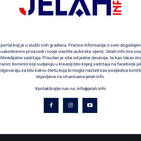
 portal koji je u službi svih građana. Prenosi informacije o svim događaji
te svakodnevno proizvodi i svoje vlastite autorske vijesti. Jelah.info ima sv
ltimedijalne sadržaja. Prisutan je više od jedne decenije, te kao takav im
ranici. Korisnici koji sudjeluju u kreaciji bilo kojeg sadržaja na facebook je
govaraju za bilo kakvu štetu koja bi mogla nastati kao posljedica korište
objavljene na stranicama jelah.info.
Kontaktirajte nas na:
info@jelah.info