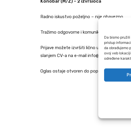
Konobar (M/Ž) – 2 izvršioca
Radno iskustvo poželjno – nije obavezno
Tražimo odgovorne i komunikativne osobe koj
Da bismo pružili 
pristup informa
Prijave možete izvršiti lično u objektu na ad
da obrađujemo po
ovoj veb lokacij
slanjem CV-a na e-mail info@haustor.ba
određene karakte
Oglas ostaje otvoren do popune radnih mjes
Pr