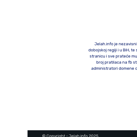
Jelah.info je nezavisni
dobojskoj regiji i u BiH, 
stranicu i sve prateće mu
broj pratilaca na fb st
administratori domene od
© Copyright - Jelah.info 2025