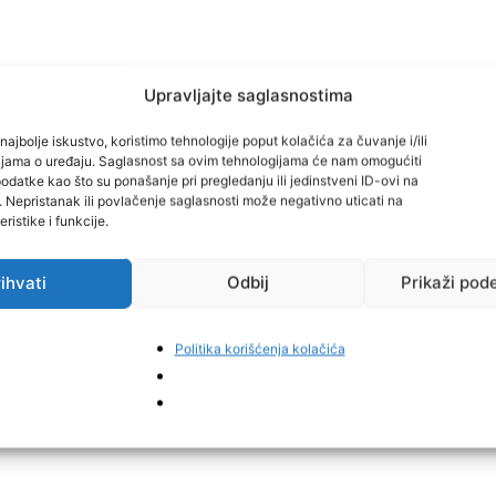
Upravljajte saglasnostima
e su spremne na rad u timu.
najbolje iskustvo, koristimo tehnologije poput kolačića za čuvanje i/ili
cijama o uređaju. Saglasnost sa ovim tehnologijama će nam omogućiti
resi Titova 12 svakim radnim danom od 9 do 14h ili
datke kao što su ponašanje pri pregledanju ili jedinstveni ID-ovi na
i. Nepristanak ili povlačenje saglasnosti može negativno uticati na
ristike i funkcije.
ta!
ihvati
Odbij
Prikaži pod
Politika korišćenja kolačića