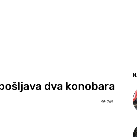
N
pošljava dva konobara
769