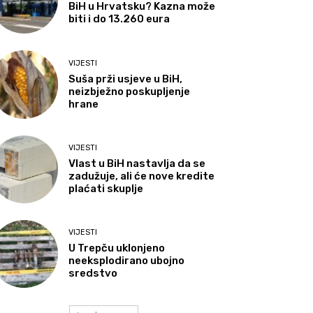
BiH u Hrvatsku? Kazna može
biti i do 13.260 eura
VIJESTI
Suša prži usjeve u BiH,
neizbježno poskupljenje
hrane
VIJESTI
Vlast u BiH nastavlja da se
zadužuje, ali će nove kredite
plaćati skuplje
VIJESTI
U Trepču uklonjeno
neeksplodirano ubojno
sredstvo