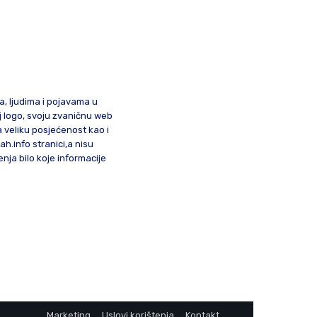
ma, ljudima i pojavama u
oj logo, svoju zvaničnu web
a veliku posjećenost kao i
lah.info stranici,a nisu
nja bilo koje informacije
Marketing
Uslovi korištenja
Kontakt