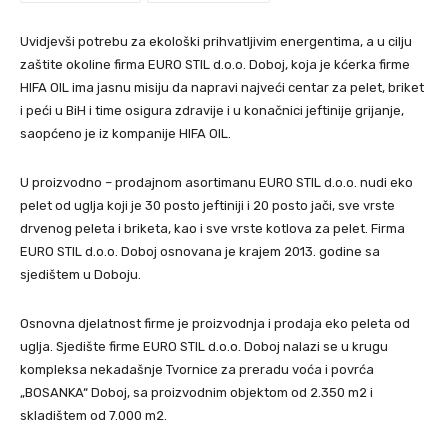
Uvidjevši potrebu za ekološki prihvatljivim energentima, a u cilju
zaštite okoline firma EURO STIL d.o.o. Doboj, koja je kćerka firme
HIFA OIL ima jasnu misiju da napravi najveći centar za pelet, briket
i peći u BiH i time osigura zdravije i u konačnici jeftinije grijanje,
saopćeno je iz kompanije HIFA OIL.
U proizvodno – prodajnom asortimanu EURO STIL d.o.o. nudi eko
pelet od uglja koji je 30 posto jeftiniji i 20 posto jači, sve vrste
drvenog peleta i briketa, kao i sve vrste kotlova za pelet. Firma
EURO STIL d.o.o. Doboj osnovana je krajem 2013. godine sa
sjedištem u Doboju.
Osnovna djelatnost firme je proizvodnja i prodaja eko peleta od
uglja. Sjedište firme EURO STIL d.o.o. Doboj nalazi se u krugu
kompleksa nekadašnje Tvornice za preradu voća i povrća
„BOSANKA“ Doboj, sa proizvodnim objektom od 2.350 m2 i
skladištem od 7.000 m2.