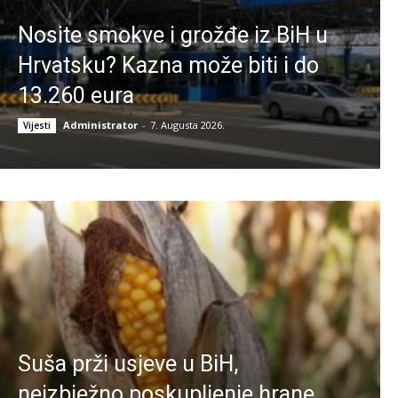
Nosite smokve i grožđe iz BiH u
Hrvatsku? Kazna može biti i do
13.260 eura
Administrator
-
7. Augusta 2026.
Vijesti
Suša prži usjeve u BiH,
neizbježno poskupljenje hrane