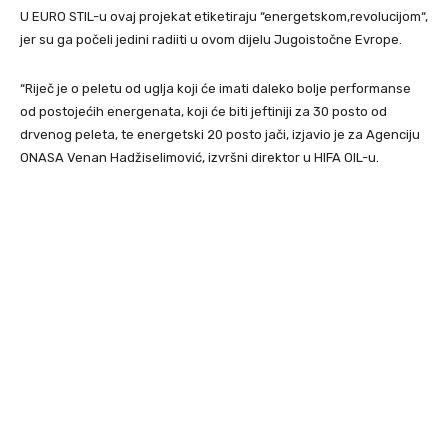
U EURO STIL-u ovaj projekat etiketiraju “energetskom,revolucijom“,
jer su ga počeli jedini radiiti u ovom dijelu Jugoistočne Evrope.
“Riječ je o peletu od uglja koji će imati daleko bolje performanse
od postojećih energenata, koji će biti jeftiniji za 30 posto od
drvenog peleta, te energetski 20 posto jači, izjavio je za Agenciju
ONASA Venan Hadžiselimović, izvršni direktor u HIFA OIL-u.