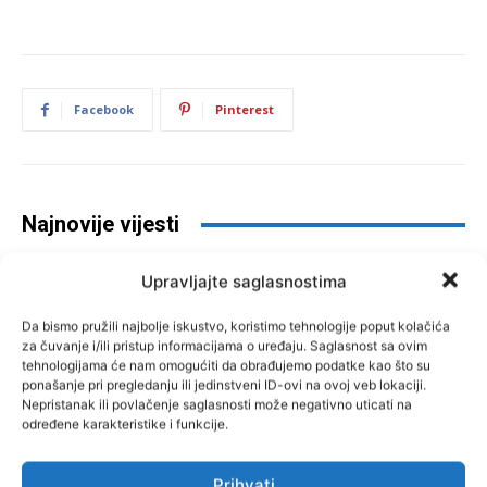
Facebook
Pinterest
Najnovije vijesti
Upravljajte saglasnostima
Da bismo pružili najbolje iskustvo, koristimo tehnologije poput kolačića
za čuvanje i/ili pristup informacijama o uređaju. Saglasnost sa ovim
tehnologijama će nam omogućiti da obrađujemo podatke kao što su
ponašanje pri pregledanju ili jedinstveni ID-ovi na ovoj veb lokaciji.
Nepristanak ili povlačenje saglasnosti može negativno uticati na
određene karakteristike i funkcije.
Problem električnih romobila u
BiH: Nesreća je puno, a pravila
Prihvati