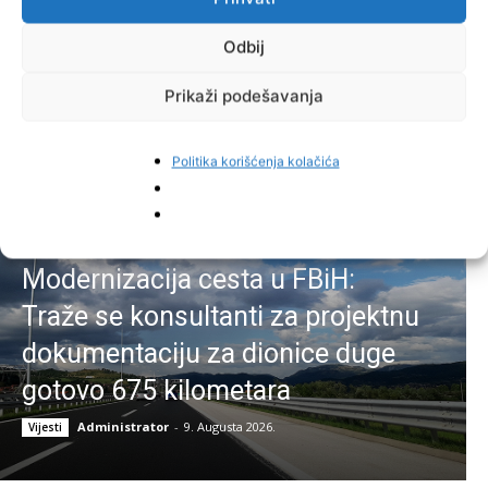
još nema
Odbij
Administrator
-
9. Augusta 2026.
Vijesti
Prikaži podešavanja
Politika korišćenja kolačića
Modernizacija cesta u FBiH:
Traže se konsultanti za projektnu
dokumentaciju za dionice duge
gotovo 675 kilometara
Administrator
-
9. Augusta 2026.
Vijesti