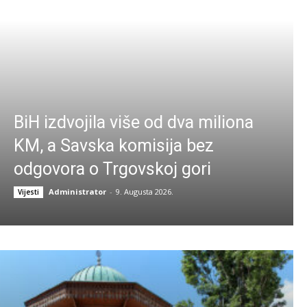
BiH izdvojila više od dva miliona
KM, a Savska komisija bez
odgovora o Trgovskoj gori
Administrator
-
9. Augusta 2026.
Vijesti