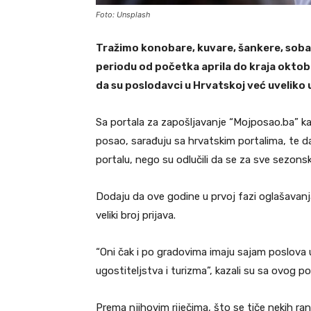
Foto: Unsplash
Tražimo konobare, kuvare, šankere, sobar
periodu od početka aprila do kraja oktobr
da su poslodavci u Hrvatskoj već uveliko u
Sa portala za zapošljavanje “Mojposao.ba” kaz
posao, sarađuju sa hrvatskim portalima, te d
portalu, nego su odlučili da se za sve sezons
Dodaju da ove godine u prvoj fazi oglašavanja
veliki broj prijava.
“Oni čak i po gradovima imaju sajam poslova u 
ugostiteljstva i turizma”, kazali su sa ovog po
Prema njihovim riječima, što se tiče nekih ran