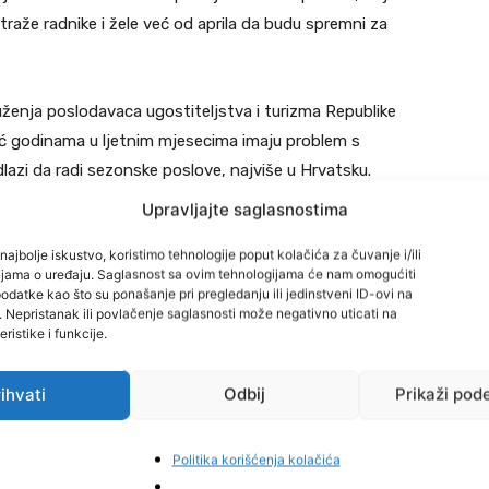
traže radnike i žele već od aprila da budu spremni za
ženja poslodavaca ugostiteljstva i turizma Republike
već godinama u ljetnim mjesecima imaju problem s
dlazi da radi sezonske poslove, najviše u Hrvatsku.
Upravljajte saglasnostima
ezonske poslove pa ćemo imati problem s nedostatkom
najbolje iskustvo, koristimo tehnologije poput kolačića za čuvanje i/ili
j godini stvoriti bolje uslove za radnike u Srpskoj, da ne
cijama o uređaju. Saglasnost sa ovim tehnologijama će nam omogućiti
 udarimo temelje pravednog poslovanja i kod nas i da bi
datke kao što su ponašanje pri pregledanju ili jedinstveni ID-ovi na
i. Nepristanak ili povlačenje saglasnosti može negativno uticati na
ektoru ugostiteljstva, ništa nismo uspjeli do tih ideja”,
ristike i funkcije.
ihvati
Odbij
Prikaži pod
godine bude veliki odliv radne snage, te dodaje da
lno na naše prostore, nude bolje uslove za rad.
Politika korišćenja kolačića