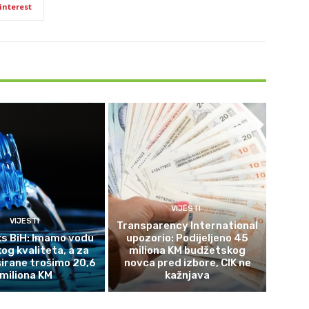
interest
VIJESTI
VIJESTI
Transparency International
s BiH: Imamo vodu
upozorio: Podijeljeno 45
og kvaliteta, a za
miliona KM budžetskog
širane trošimo 20,6
novca pred izbore, CIK ne
miliona KM
kažnjava