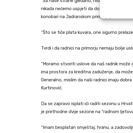
“Sa naše strane gledano, nismo mi ništa ni rij
nikada nećemo uspjeti da dostignemo njihove 
konobari na Jadranskom primorju plaćeni su od
“Što se tiče plata kuvara, one sigurno prelaze 
Tvrdi i da radnici na primorju nemaju bolje usl
“Moramo stvoriti uslove da naš radnik može os
ima prostora za kreditna zaduženje, da može 
Generalno, mislim da naši radnici imaju dobra p
Kurtinović.
Da se zapravo isplati ići raditi sezonu u Hrvat
je prethodne dvije sezone na “radnom ljetova
“Imam besplatan smještaj, hranu, a zadovolj