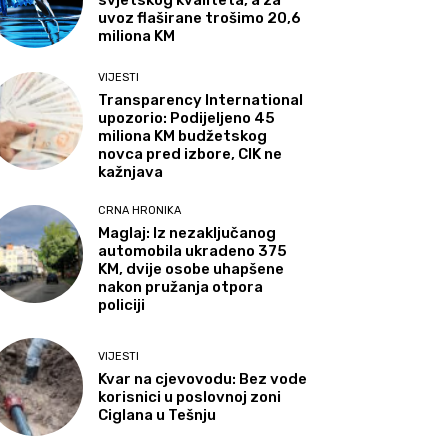
svjetskog kvaliteta, a za
uvoz flaširane trošimo 20,6
miliona KM
VIJESTI
Transparency International
upozorio: Podijeljeno 45
miliona KM budžetskog
novca pred izbore, CIK ne
kažnjava
CRNA HRONIKA
Maglaj: Iz nezaključanog
automobila ukradeno 375
KM, dvije osobe uhapšene
nakon pružanja otpora
policiji
VIJESTI
Kvar na cjevovodu: Bez vode
korisnici u poslovnoj zoni
Ciglana u Tešnju