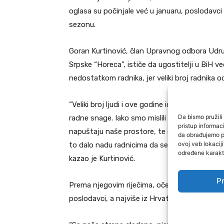
oglasa su počinjale već u januaru, poslodavci 
sezonu.
Goran Kurtinović, član Upravnog odbora Udru
Srpske “Horeca”, ističe da ugostitelji u BiH 
nedostatkom radnika, jer veliki broj radnika o
“Veliki broj ljudi i ove godine ide da radi s
Da bismo pružili 
radne snage. Iako smo mislili da ćemo u prošlo
pristup informa
napuštaju naše prostore, te da na neki način
da obrađujemo po
ovoj veb lokacij
to dalo nadu radnicima da se nešto dešava u s
određene karakte
kazao je Kurtinović.
Pr
Prema njegovim riječima, očekuje se da i ove 
poslodavci, a najviše iz Hrvatske, dolaze sta