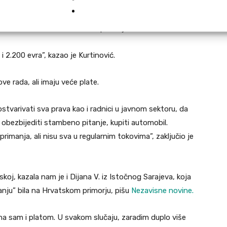
ešili da bismo mogli da zadržimo radnike, jer mi sigurno
plate”, kazao je Kurtinović. Prema njegovim riječima,
 1.100 do 1.600 evra ukoliko poznaju vinsku kartu.
i 2.200 evra”, kazao je Kurtinović.
ove rada, ali imaju veće plate.
tvarivati sva prava kao i radnici u javnom sektoru, da
obezbijediti stambeno pitanje, kupiti automobil.
rimanja, ali nisu sva u regularnim tokovima”, zaključio je
skoj, kazala nam je i Dijana V. iz Istočnog Sarajeva, koja
nju” bila na Hrvatskom primorju, pišu
Nezavisne novine.
na sam i platom. U svakom slučaju, zaradim duplo više