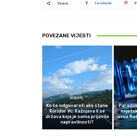
Facebook
P
Share
POVEZANE VIJESTI
VIJESTI
Ko će odgovarati ako stane
Paradok
Koridor Vc: Kažnjava li se
svjetsk
država koja je sama prijavila
uvoz fla
nepravilnosti?