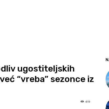
N
odliv ugostiteljskih
 već “vreba” sezonce iz
419