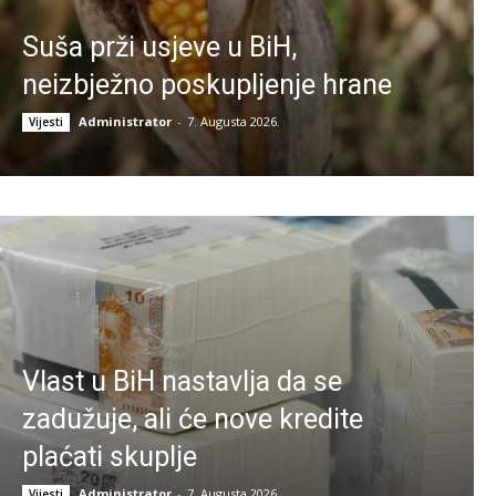
Suša prži usjeve u BiH,
neizbježno poskupljenje hrane
Administrator
-
7. Augusta 2026.
Vijesti
Vlast u BiH nastavlja da se
zadužuje, ali će nove kredite
plaćati skuplje
Administrator
-
7. Augusta 2026.
Vijesti