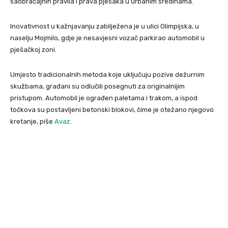
saobraćajnih pravila i prava pješaka u urbanim sredinama.
Inovativnost u kažnjavanju zabilježena je u ulici Olimpijska, u
naselju Mojmilo, gdje je nesavjesni vozač parkirao automobil u
pješačkoj zoni.
Umjesto tradicionalnih metoda koje uključuju pozive dežurnim
skužbama, građani su odlučili posegnuti za originalnijim
pristupom. Automobil je ograđen paletama i trakom, a ispod
točkova su postavljeni betonski blokovi, čime je otežano njegovo
kretanje, piše
Avaz.