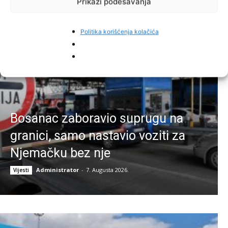
Prikaži podešavanja
Najnovije vijesti
Politika korišćenja kolačića
Bosanac zaboravio suprugu na
granici, samo nastavio voziti za
Njemačku bez nje
Administrator
-
7. Augusta 2026.
Vijesti