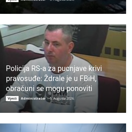
Policija RS-a za pucnjave krivi
pravosuđe: Ždrale je u FBiH,
obračuni se mogu ponoviti
Administrator
-
5. Augusta 2026.
Vijesti