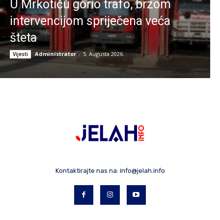
U Mrkotiću gorio trafo, brzom
intervencijom spriječena veća
šteta
Administrator
-
5. Augusta 2026.
Vijesti
Kontaktirajte nas na:
info@jelah.info