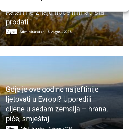
Kukuruz se suši prije berbe:
Ratari ne znaju hoće li imati šta
prodati
Administrator
-
5. Augusta 2026.
Agrar
Gdje je ove godine najjeftinije
ljetovati u Evropi? Uporedili
cijene u sedam zemalja – hrana,
piće, smještaj
Administrator
-
5. Augusta 2026.
Vijesti