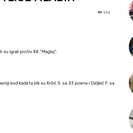
592
i su igrali protiv KK “Maglaj”.
sniji kod kadeta bili su Kršić S. sa 33 poena i Deljkić F. sa