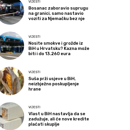
VIJESTI
Bosanac zaboravio suprugu
na granici, samo nastavio
voziti za Njemačku bez nje
VIJESTI
Nosite smokve i grožđe iz
BiH u Hrvatsku? Kazna može
biti i do 13.260 eura
VIJESTI
Suša prži usjeve u BiH,
neizbježno poskupljenje
hrane
VIJESTI
Vlast u BiH nastavlja da se
zadužuje, ali će nove kredite
plaćati skuplje