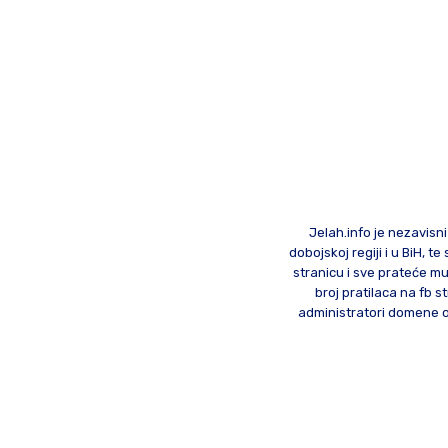
Jelah.info je nezavisni
dobojskoj regiji i u BiH, 
stranicu i sve prateće mu
broj pratilaca na fb st
administratori domene od