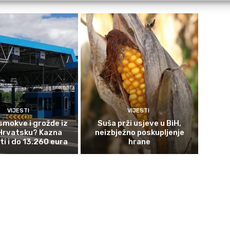
VIJESTI
VIJESTI
smokve i grožđe iz
Suša prži usjeve u BiH,
 Hrvatsku? Kazna
neizbježno poskupljenje
ti i do 13.260 eura
hrane