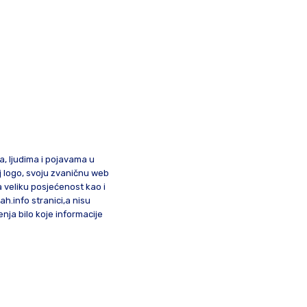
ma, ljudima i pojavama u
oj logo, svoju zvaničnu web
a veliku posjećenost kao i
lah.info stranici,a nisu
nja bilo koje informacije