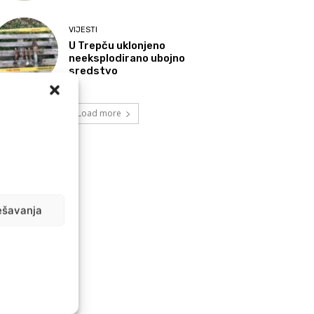
VIJESTI
U Trepču uklonjeno
neeksplodirano ubojno
sredstvo
Load more
ešavanja