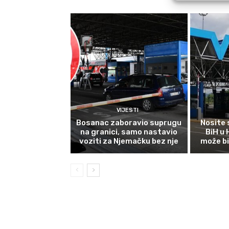
VIJESTI
Bosanac zaboravio suprugu
Nosite 
na granici, samo nastavio
BiH u
voziti za Njemačku bez nje
može bi