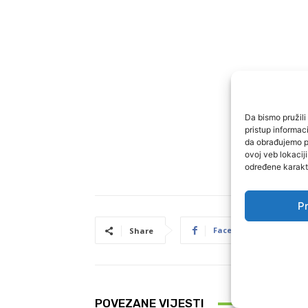
Da bismo pružili 
pristup informa
da obrađujemo po
ovoj veb lokacij
određene karakte
Pr
Facebook
P
Share
POVEZANE VIJESTI