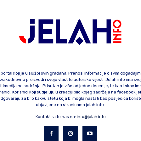
 portal koji je u službi svih građana. Prenosi informacije o svim događaji
te svakodnevno proizvodi i svoje vlastite autorske vijesti. Jelah.info ima sv
ltimedijalne sadržaja. Prisutan je više od jedne decenije, te kao takav im
ranici. Korisnici koji sudjeluju u kreaciji bilo kojeg sadržaja na facebook je
govaraju za bilo kakvu štetu koja bi mogla nastati kao posljedica korište
objavljene na stranicama jelah.info.
Kontaktirajte nas na:
info@jelah.info