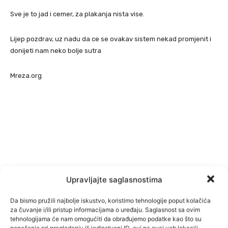
Sve je to jad i cemer, za plakanja nista vise.
Lijep pozdrav, uz nadu da ce se ovakav sistem nekad promjenit i
donijeti nam neko bolje sutra
Mreza.org
Upravljajte saglasnostima
Da bismo pružili najbolje iskustvo, koristimo tehnologije poput kolačića
za čuvanje i/ili pristup informacijama o uređaju. Saglasnost sa ovim
tehnologijama će nam omogućiti da obrađujemo podatke kao što su
ponašanje pri pregledanju ili jedinstveni ID-ovi na ovoj veb lokaciji.