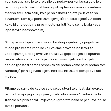
vodi sestra. I sve je to prolazilo do nedavnog konkursa gdje je u
osnovnoj skoli u selu Jablanica pokraj Tesnja ( inace navedena
Medisa zivi u tom selu) koja je na osnovu prijateljskih veza sa
strankom, komisija ponistava djevojci(sehidsko dijete) 7,2 boda
kako bi ona dosla na prvo mjesto na listi (koje se na kraju kada
ispostavilo neosnovanim).
Slucaj osim sto je zgrozio sve u lokalnoj zajednici , a pogotovo
mlade prosvjetne radnike koji vrijeme provode na birou za
zaposljavanje, zbog ovakvih slucajeva gdje dobijes od opstine
nepovratna sredstva i dalje ides i otimas hljeb iz ruku dijetu
sehida (posto ti nemas respekta niti prema kome pa ni prema tom
rahmetliji) jer njegovom dijetu netreba nista, a ti pokupi sve sto
mozes.
Pitamo se samo do kad ce se ovakve stvari tolerisat, dali ovakve
osobe bacaju ljagu na pojam „mladi i obrazovani“ osobe koje bi
trebale biti primjer razumijevanja i gradit to neko bolje sutra, da se
ovako ponasaju.