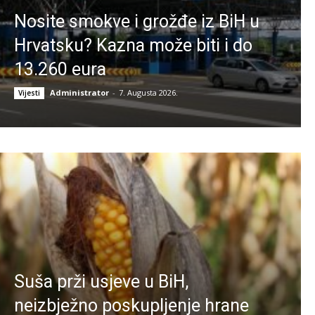
Nosite smokve i grožđe iz BiH u
Hrvatsku? Kazna može biti i do
13.260 eura
Administrator
-
7. Augusta 2026.
Vijesti
Suša prži usjeve u BiH,
neizbježno poskupljenje hrane