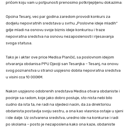
pričom koju vam u potpunosti prenosimo potkrijepljenu dokazima:
Opcina Tesanj, vec par godina zaredom provodi konkurs za
dodjelu nepovratnih sredstava u svrhu „Poslovne ideje mladih“
gdje mladi na osnovu svoje biznis ideje konkurisu i traze
nepovratna sredstva na osnovu nezaposlenosti i rijesavanja
svoga statusa.
Tako je i akter ove price Medisa Plančić, sa poslovnom idejom
otvaranja obdanisa PPU Djeciji san Tesanjka – Tesanj, na onovu
svog poznanstva u stranci uspjesno dobila nepovratna sredstva
u visini cca 10 000KM.
Nakon uspjesno odobrenih sredstava Medisa otvara obdaniste i
pocinje sa radom, koje jako dobro posluje, sto nista nebi bilo
cudno da ista ta, ne radi na sljedeci nacin, da za direktoricu
obdanista postavlja svoju sestru, a ona kao vlasnica ostaje u sjeni
i ide dalje. Uz ostvarena sredstva, uredno ide na konkurse i radi
po skolama – posto je nezaposlena kako ona kaze, obdaniste