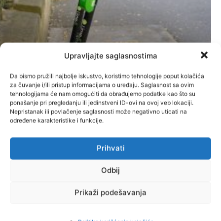
Problem električnih romobila u
Upravljajte saglasnostima
BiH: Nesreća je puno, a pravila
Da bismo pružili najbolje iskustvo, koristimo tehnologije poput kolačića
za čuvanje i/ili pristup informacijama o uređaju. Saglasnost sa ovim
još nema
tehnologijama će nam omogućiti da obrađujemo podatke kao što su
ponašanje pri pregledanju ili jedinstveni ID-ovi na ovoj veb lokaciji.
Administrator
-
9. Augusta 2026.
Vijesti
Nepristanak ili povlačenje saglasnosti može negativno uticati na
određene karakteristike i funkcije.
Prihvati
Odbij
Prikaži podešavanja
Modernizacija cesta u FBiH:
Traže se konsultanti za projektnu