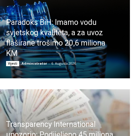
Paradoks BiH: Imamo vodu
svjetskog kvaliteta, a za uvoz
flaširane trošimo 20,6 miliona
KM
Administrator
-
6. Augusta 2026.
Vijesti
Transparency International
upozorio: Podijeljeno 45 miliona