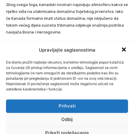
Zbog svega toga, kanadski novinari najavljuju atmosferu kakva se
rijetko viđa na utakmicama domaćina Svjetskog prvenstva. Iako
će Kanada formalno imati status domaćina, nije isključeno da
tokom većeg dijela susreta tribinama odjekuje snažnija podrška
navijača Bosne i Hercegovine.
Jedno je sigurno, Toronto se sprema za pravi spektakl, a navijači
Upravljajte saglasnostima
Bosne i Hercegovine žele još jednom potvrditi reputaciju jednih od
najvjernijih i najstrastvenijih navijača reprezentativnog
Da bismo pružili najbolje iskustvo, koristimo tehnologije poput kolačića
nogometa, piše
Klix.
za čuvanje i/ili pristup informacijama o uređaju. Saglasnost sa ovim
tehnologijama će nam omogućiti da obrađujemo podatke kao što su
ponašanje pri pregledanju ili jedinstveni ID-ovi na ovoj veb lokaciji.
Nepristanak ili povlačenje saglasnosti može negativno uticati na
određene karakteristike i funkcije.
Prihvati
Odbij
Prikaži podešavanja