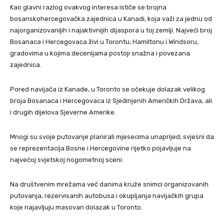
Kao glavni razlog ovakvog interesa ističe se brojna
bosanskohercegovačka zajednica u Kanadi, koja važi za jednu od
najorganizovanijih i najaktivnijih dijaspora u toj zemlji. Najveći broj
Bosanaca i Hercegovaca živi u Torontu, Hamiltonu i Windsoru,
gradovima u kojima decenijama postoji snažna i povezana
zajednica.
Pored navijača iz Kanade, u Toronto se očekuje dolazak velikog
broja Bosanaca i Hercegovaca iz Sjedinjenih Američkih Država, ali
i drugih dijelova Sjeverne Amerike.
Mnogi su svoje putovanje planirali mjesecima unaprijed, svjesni da
se reprezentacija Bosne i Hercegovine rijetko pojavljuje na
najvećoj svjetskoj nogometnoj sceni.
Na društvenim mrežama već danima kruže snimci organizovanih
putovanja, rezervisanih autobusa i okupljanja navijačkih grupa
koje najavljuju masovan dolazak u Toronto.