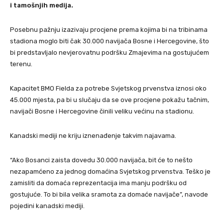
i tamošnjih medija.
Posebnu pažnju izazivaju procjene prema kojima bi na tribinama
stadiona moglo biti čak 30.000 navijača Bosne i Hercegovine, što
bi predstavljalo nevjerovatnu podršku Zmajevima na gostujućem
terenu.
Kapacitet BMO Fielda za potrebe Svjetskog prvenstva iznosi oko
45.000 mjesta, pa bi u slučaju da se ove procjene pokažu tačnim,
navijači Bosne i Hercegovine činili veliku većinu na stadionu.
Kanadski mediji ne kriju iznenađenje takvim najavama.
“Ako Bosanci zaista dovedu 30.000 navijača, bit će to nešto
nezapamćeno za jednog domaćina Svjetskog prvenstva. Teško je
zamisliti da domaća reprezentacija ima manju podršku od
gostujuće. To bi bila velika sramota za domaće navijače”, navode
pojedini kanadski mediji.