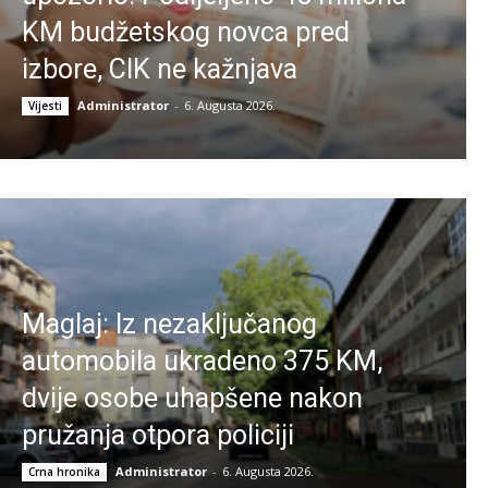
KM budžetskog novca pred
izbore, CIK ne kažnjava
Administrator
-
6. Augusta 2026.
Vijesti
Maglaj: Iz nezaključanog
automobila ukradeno 375 KM,
dvije osobe uhapšene nakon
pružanja otpora policiji
Administrator
-
6. Augusta 2026.
Crna hronika