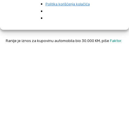
Politika korišćenja kolačića
Vozilo svako prilagođava prema sebi. U mom slučaju kad je
kvadriplegija u pitanju, ja ne mogu upravljati svojim vozilom i uvijek
mora neko moj voziti iz kuće ili šofer koga platim – kazao je
Aganović.
Ranije je iznos za kupovinu automobila bio 30.000 KM, piše
Faktor.