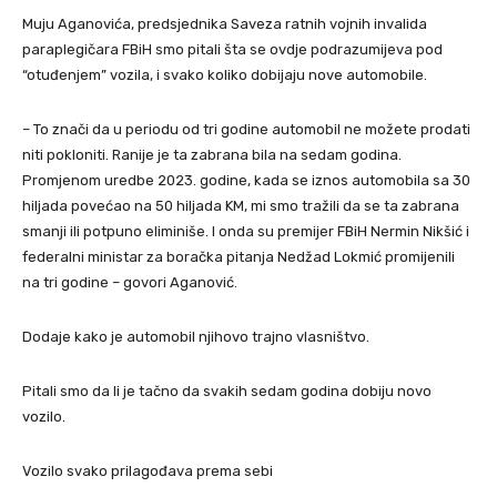
Muju Aganovića, predsjednika Saveza ratnih vojnih invalida
paraplegičara FBiH smo pitali šta se ovdje podrazumijeva pod
“otuđenjem” vozila, i svako koliko dobijaju nove automobile.
– To znači da u periodu od tri godine automobil ne možete prodati
niti pokloniti. Ranije je ta zabrana bila na sedam godina.
Promjenom uredbe 2023. godine, kada se iznos automobila sa 30
hiljada povećao na 50 hiljada KM, mi smo tražili da se ta zabrana
smanji ili potpuno eliminiše. I onda su premijer FBiH Nermin Nikšić i
federalni ministar za boračka pitanja Nedžad Lokmić promijenili
na tri godine – govori Aganović.
Dodaje kako je automobil njihovo trajno vlasništvo.
Pitali smo da li je tačno da svakih sedam godina dobiju novo
vozilo.
Vozilo svako prilagođava prema sebi