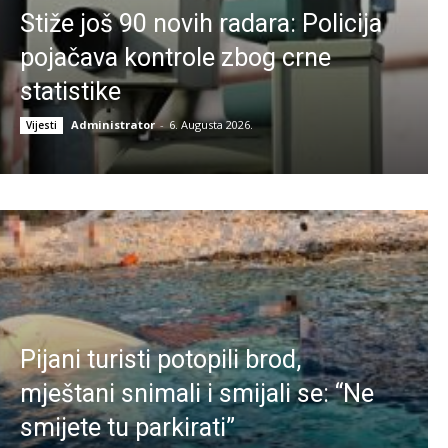
Stiže još 90 novih radara: Policija
pojačava kontrole zbog crne
statistike
Administrator
-
6. Augusta 2026.
Vijesti
Pijani turisti potopili brod,
mještani snimali i smijali se: “Ne
smijete tu parkirati”