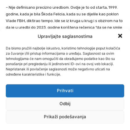
– Nije definisano precizno uredbom. Ovdje je to od starta, 1999.
godine, kada je bila Škoda Felicia, kada su se dijelile kao poklon
Vlade FBiH, diktirao tempo. Ide se iz kruga u krug i s obzirom na to
da je u uredbi do 2023. godine korištena rečenica “da se ne smije
otuđiti u roku od sedam godina”, onda se sa automatizmom
Upravljajte saglasnostima
formirala neka vrsta percepcije kod korisnika da je država dužna
nama svakih sedam godina to ispoštovati. Međutim, to nije bilo
Da bismo pružili najbolje iskustvo, koristimo tehnologije poput kolačića
za čuvanje i/ili pristup informacijama o uređaju. Saglasnost sa ovim
moguće. Sada smo došli do toga da otprilike razmak u godinama
tehnologijama će nam omogućiti da obrađujemo podatke kao što su
je nekih devet godina kod korisnika – govori nam Aganović.
ponašanje pri pregledanju ili jedinstveni ID-ovi na ovoj veb lokaciji.
Nepristanak ili povlačenje saglasnosti može negativno uticati na
određene karakteristike i funkcije.
Kaže kako novac ne dobiju naruke.
– Korisnik prava dobije rješenje, a on sebi u autokući kod pravnog
Prihvati
lica nađe odgovarajuće vozilo, a Ministarstvo po tom rješenju na
račun te autokuće isplati novac. Ukoliko korisnik prava hoće da
Odbij
kupi vozilo koje je skuplje, u tom slučaju sve iznad 50.000 KM sam
snosi troškove. Iz tih 50 hiljada KM se mogu platiti i troškovi
Prikaži podešavanja
poreza, uvoza vozila, dažbine.