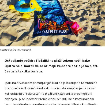
Ilustracija (Foto: Pixabay)
Ostavljanje peškira i ležaljki na plaži tokom noći, kako
ujutro ne bi morali da se otimaju za dobre pozicije na plaži,
česta je taktika turista.
Ipak, na hrvatskom primorju riješili su da je iskorijene.Komunalno
preduzeće u Novom Vinodolskom je izdalo saopćenje da će svi
koji ostavljaju “rekvizite” na plaži biti kažnjeni, a predmeti biti
sklonjeni, piše Index.hr.Prema članu 59. Odluke o komunalnom
redu, na prirodnim i uređenim plažama nakon njihova korištenja,