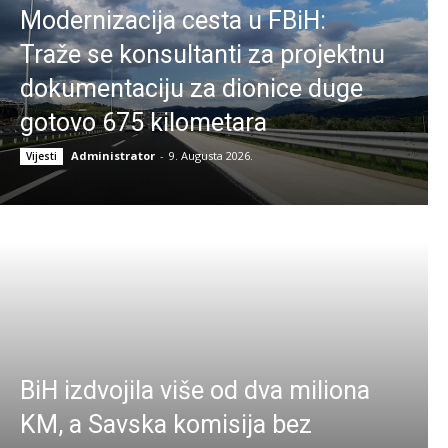
Modernizacija cesta u FBiH:
Traže se konsultanti za projektnu
dokumentaciju za dionice duge
gotovo 675 kilometara
Administrator
-
9. Augusta 2026.
Vijesti
BiH izdvojila više od dva miliona
KM, a Savska komisija bez