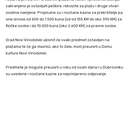
zabranjeno je ostavljati peškire, rekvizite za plažu i druge stvari
osobne namjene. Propisane su i novčane kazne za prekršitelje pa
one iznose od 600 do 1.500 kuna (od od 155 KM do oko 390 KM) za
fizičke osobe i do 10.000 kuna (oko 2.600 KM) za pravne osobe.
Grad Novi Vinodolski uklonit će svaki predmet ostavljen na
plažama te će ga vlasnici, ako to žele, moći preuzeti u Domu
kulture Novi Vinodolski.
Predmete je moguće preuzeti u roku od osam dana.I u Dubrovniku
su uvedene i novčane kazne za neprimjereno odijevanje.