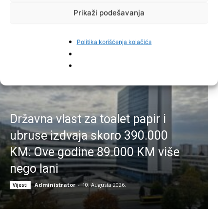
Prikaži podešavanja
Najnovije vijesti
Politika korišćenja kolačića
Državna vlast za toalet papir i
ubruse izdvaja skoro 390.000
KM: Ove godine 89.000 KM više
nego lani
Administrator
-
10. Augusta 2026.
Vijesti