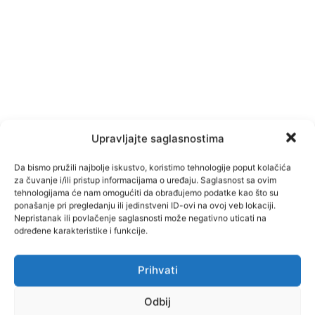
Upravljajte saglasnostima
Da bismo pružili najbolje iskustvo, koristimo tehnologije poput kolačića
za čuvanje i/ili pristup informacijama o uređaju. Saglasnost sa ovim
tehnologijama će nam omogućiti da obrađujemo podatke kao što su
ponašanje pri pregledanju ili jedinstveni ID-ovi na ovoj veb lokaciji.
Nepristanak ili povlačenje saglasnosti može negativno uticati na
određene karakteristike i funkcije.
TAGOVI
Hrvatska
ljetovanje
Prihvati
Facebook
Pinterest
Odbij