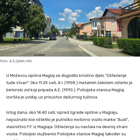
Foto: A.S./jelah.info
U Moševcu općina Maglaj se dogodilo krivično djelo “Oštećenje
tuđe stvari”. Oko 11:25 sati, A.I. (1958.) metalnim čekićem oštetio je
betonski zid koji pripada A.E. (1990.). Policijska stanica Maglaj
izvršila je uviđaj, uz prisustvo dežurnog tužioca.
Istog dana, oko 14:40 sati, ispred zgrade općine u Maglaju,
nepoznato lice oštetilo je putničko motorno vozilo marke “Audi”,
vlasništvo F.F. iz Maglaja. Oštećenja su nastala na desnoj strani
vozila. Policijski službenici Policijske stanice Maglaj također su