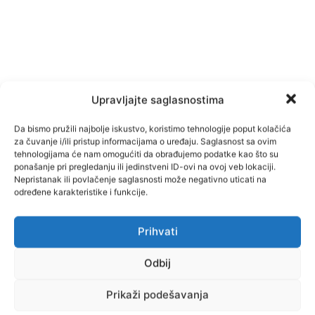
Upravljajte saglasnostima
Da bismo pružili najbolje iskustvo, koristimo tehnologije poput kolačića
za čuvanje i/ili pristup informacijama o uređaju. Saglasnost sa ovim
tehnologijama će nam omogućiti da obrađujemo podatke kao što su
TAGOVI
Maglaj
ponašanje pri pregledanju ili jedinstveni ID-ovi na ovoj veb lokaciji.
Nepristanak ili povlačenje saglasnosti može negativno uticati na
određene karakteristike i funkcije.
Facebook
Pinterest
Prihvati
Odbij
Najnovije vijesti
Prikaži podešavanja