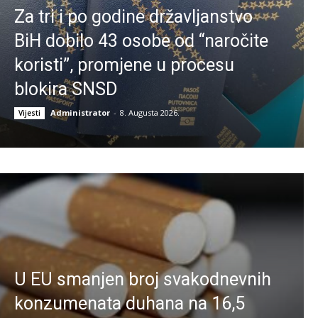
Za tri i po godine državljanstvo
BiH dobilo 43 osobe od “naročite
koristi”, promjene u procesu
blokira SNSD
Administrator
-
8. Augusta 2026.
Vijesti
U EU smanjen broj svakodnevnih
konzumenata duhana na 16,5