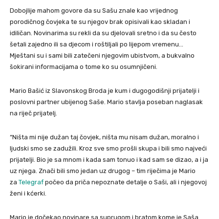
Dobojlije mahom govore da su Sašu znale kao vrijednog
porodičnog čovjeka te su njegov brak opisivali kao skladan i
idiličan. Novinarima su rekli da su djelovali sretno i da su često
šetali zajedno ili sa djecom i roštiljali po lijepom vremenu…
Mještani su i sami bili zatečeni njegovim ubistvom, a bukvalno
šokirani informacijama o tome ko su osumnjičeni.
Mario Bašić iz Slavonskog Broda je kum i dugogodišnji prijatelji i
poslovni partner ubijenog Saše. Mario stavlja poseban naglasak
na riječ prijatelj.
“Ništa mi nije dužan taj čovjek, ništa mu nisam dužan, moralno i
ljudski smo se zadužili. Kroz sve smo prošli skupa i bili smo najveći
prijatelji. Bio je sa mnom i kada sam tonuo i kad sam se dizao, a i ja
uz njega. Znači bili smo jedan uz drugog – tim riječima je Mario
za
Telegraf
počeo da priča nepoznate detalje o Saši, ali i njegovoj
ženi i kćerki.
Mario je dočekao novinare sa suprugom i bratom kome je Saša