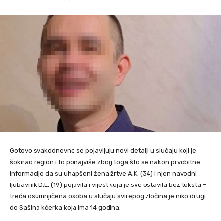
Gotovo svakodnevno se pojavljuju novi detalji u slučaju koji je
šokirao region i to ponajviše zbog toga što se nakon prvobitne
informacije da su uhapšeni žena žrtve A.K. (34) i njen navodni
ljubavnik D.L. (19) pojavila i vijest koja je sve ostavila bez teksta –
treća osumnjičena osoba u slučaju svirepog zločina je niko drugi
do Sašina kćerka koja ima 14 godina.