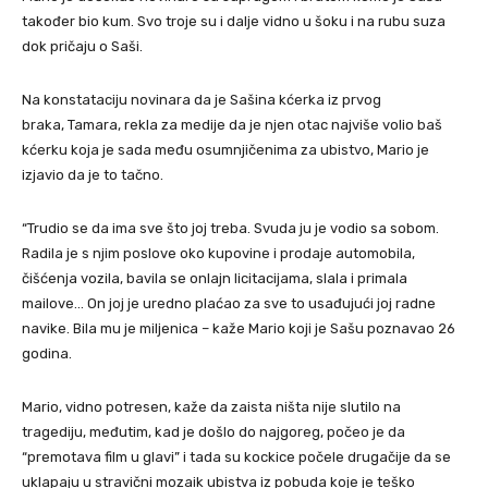
također bio kum. Svo troje su i dalje vidno u šoku i na rubu suza
dok pričaju o Saši.
Na konstataciju novinara da je Sašina kćerka iz prvog
braka, Tamara, rekla za medije da je njen otac najviše volio baš
kćerku koja je sada među osumnjičenima za ubistvo, Mario je
izjavio da je to tačno.
“Trudio se da ima sve što joj treba. Svuda ju je vodio sa sobom.
Radila je s njim poslove oko kupovine i prodaje automobila,
čišćenja vozila, bavila se onlajn licitacijama, slala i primala
mailove… On joj je uredno plaćao za sve to usađujući joj radne
navike. Bila mu je miljenica – kaže Mario koji je Sašu poznavao 26
godina.
Mario, vidno potresen, kaže da zaista ništa nije slutilo na
tragediju, međutim, kad je došlo do najgoreg, počeo je da
“premotava film u glavi” i tada su kockice počele drugačije da se
uklapaju u stravični mozaik ubistva iz pobuda koje je teško