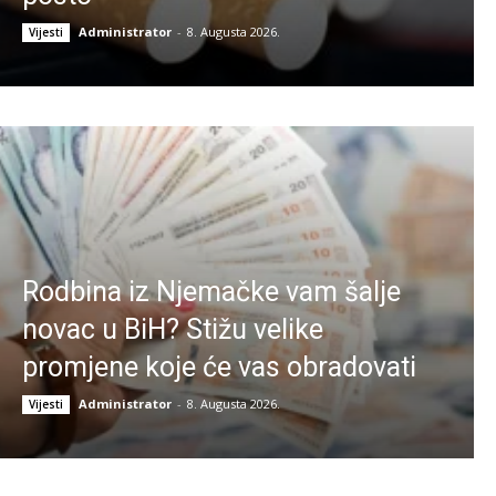
Administrator
-
8. Augusta 2026.
Vijesti
Rodbina iz Njemačke vam šalje
novac u BiH? Stižu velike
promjene koje će vas obradovati
Administrator
-
8. Augusta 2026.
Vijesti