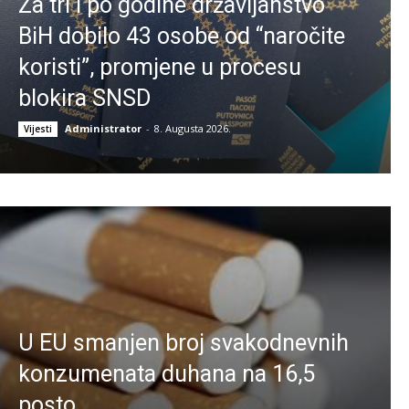
Za tri i po godine državljanstvo
BiH dobilo 43 osobe od “naročite
koristi”, promjene u procesu
blokira SNSD
Administrator
-
8. Augusta 2026.
Vijesti
U EU smanjen broj svakodnevnih
konzumenata duhana na 16,5
posto