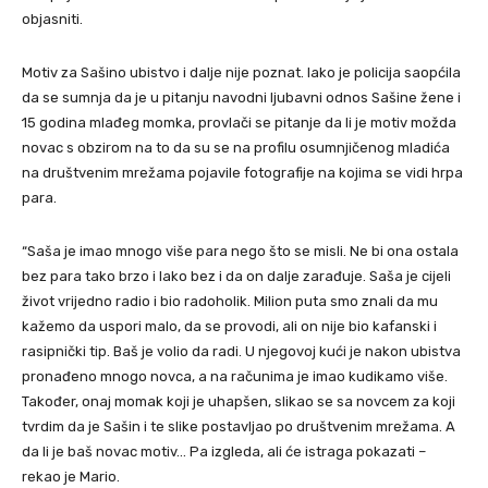
objasniti.
Motiv za Sašino ubistvo i dalje nije poznat. Iako je policija saopćila
da se sumnja da je u pitanju navodni ljubavni odnos Sašine žene i
15 godina mlađeg momka, provlači se pitanje da li je motiv možda
novac s obzirom na to da su se na profilu osumnjičenog mladića
na društvenim mrežama pojavile fotografije na kojima se vidi hrpa
para.
“Saša je imao mnogo više para nego što se misli. Ne bi ona ostala
bez para tako brzo i lako bez i da on dalje zarađuje. Saša je cijeli
život vrijedno radio i bio radoholik. Milion puta smo znali da mu
kažemo da uspori malo, da se provodi, ali on nije bio kafanski i
rasipnički tip. Baš je volio da radi. U njegovoj kući je nakon ubistva
pronađeno mnogo novca, a na računima je imao kudikamo više.
Također, onaj momak koji je uhapšen, slikao se sa novcem za koji
tvrdim da je Sašin i te slike postavljao po društvenim mrežama. A
da li je baš novac motiv… Pa izgleda, ali će istraga pokazati –
rekao je Mario.