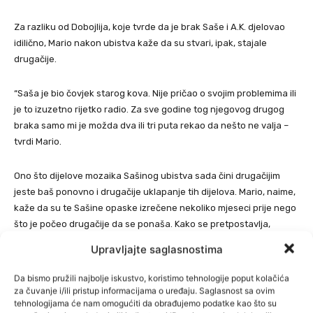
Za razliku od Dobojlija, koje tvrde da je brak Saše i A.K. djelovao
idilično, Mario nakon ubistva kaže da su stvari, ipak, stajale
drugačije.
“Saša je bio čovjek starog kova. Nije pričao o svojim problemima ili
je to izuzetno rijetko radio. Za sve godine tog njegovog drugog
braka samo mi je možda dva ili tri puta rekao da nešto ne valja –
tvrdi Mario.
Ono što dijelove mozaika Sašinog ubistva sada čini drugačijim
jeste baš ponovno i drugačije uklapanje tih dijelova. Mario, naime,
kaže da su te Sašine opaske izrečene nekoliko mjeseci prije nego
što je počeo drugačije da se ponaša. Kako se pretpostavlja,
promjena u ponašanju bila je uzrokovana lijekovima koje su mu
Upravljajte saglasnostima
žena i kćerka, kako se sumnja, stavljale u limunadu.
Da bismo pružili najbolje iskustvo, koristimo tehnologije poput kolačića
“Prije nekoliko mjeseci je počeo čudno da se ponaša, ali i da
za čuvanje i/ili pristup informacijama o uređaju. Saglasnost sa ovim
tehnologijama će nam omogućiti da obrađujemo podatke kao što su
izgleda drugačije – govori Mario dok pokazuje Sašine fotografije iz