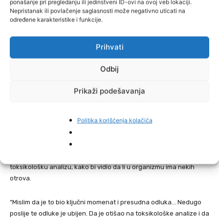
ponašanje pri pregledanju ili jedinstveni ID-ovi na ovoj veb lokaciji.
tog perioda.
Nepristanak ili povlačenje saglasnosti može negativno uticati na
određene karakteristike i funkcije.
“Djelovao je izgubljeno, kao da nije ovdje… A onda je i glava počela
da mu otiče. Pitali smo ga milion puta da li je dobro, kako se
Prihvati
osjeća, savjetovali ga da mora da ode kod doktora… A on, kakav je
bio, ni da čuje! Jedva je na kraju prelomio i otišao na preglede.
Odbij
Poslije mi je rekao, kada sam ga ponovo vidio u tom čudnom
stanju, da je bio kod ljekara, da mu je rekao da je dobro, da mu je i
Prikaži podešavanja
krvna slika dobra… – priča Mario i dodaje da je Saša, kako on
vjeruje, 7. oktobra pod dejstvom lijekova sletio s puta kada se iz
Politika korišćenja kolačića
Slavonskog Broda vraćao za Doboj.
Ipak, na uporno nagovaranje Bašića da do kraja istraži i pronađe
uzroke svog čudnog stanja, Saša je na kraju odlučio da ide i na
toksikološku analizu, kako bi vidio da li u organizmu ima nekih
otrova.
“Mislim da je to bio ključni momenat i presudna odluka… Nedugo
poslije te odluke je ubijen. Da je otišao na toksikološke analize i da