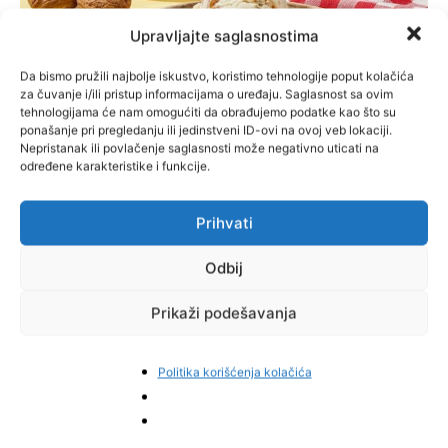
Upravljajte saglasnostima
Da bismo pružili najbolje iskustvo, koristimo tehnologije poput kolačića
za čuvanje i/ili pristup informacijama o uređaju. Saglasnost sa ovim
tehnologijama će nam omogućiti da obrađujemo podatke kao što su
ponašanje pri pregledanju ili jedinstveni ID-ovi na ovoj veb lokaciji.
Nepristanak ili povlačenje saglasnosti može negativno uticati na
određene karakteristike i funkcije.
Magic Ice, kao prvi domaći industrijski proizveden sladoled u Bosni
i Hercegovini, već godinama gradi svoju poziciju ne samo kroz
Prihvati
kvalitet proizvoda, već i kroz odgovoran odnos prema zajednici.
Ova kampanja predstavlja nastavak tog opredjeljenja, uz jasnu
Odbij
poruku da brendovi mogu i trebaju biti pokretači pozitivnih
promjena.
Prikaži podešavanja
Građani će tokom trajanja kampanje imati priliku da kroz
jednostavan izbor učestvuju u stvaranju boljih uslova za
Politika korišćenja kolačića
odrastanje djece širom zemlje – jer ponekad je dovoljno samo
malo da nekome učinimo budućnost ljepšom.