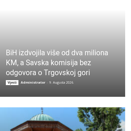
BiH izdvojila više od dva miliona
KM, a Savska komisija bez
odgovora o Trgovskoj gori
Administrator
-
9. Augusta 2026.
Vijesti