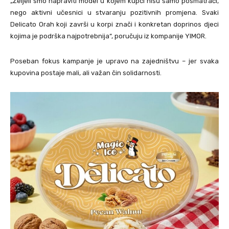
„Željeli smo napraviti model u kojem kupci nisu samo posmatrači,
nego aktivni učesnici u stvaranju pozitivnih promjena. Svaki
Delicato Orah koji završi u korpi znači i konkretan doprinos djeci
kojima je podrška najpotrebnija“, poručuju iz kompanije YIMOR.
Poseban fokus kampanje je upravo na zajedništvu – jer svaka
kupovina postaje mali, ali važan čin solidarnosti.