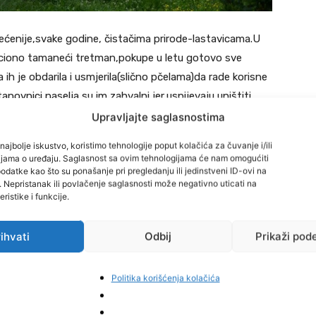
ećenije,svake godine, čistačima prirode-lastavicama.U
ekciono tamaneći tretman,pokupe u letu gotovo sve
ih je obdarila i usmjerila(slično pčelama)da rade korisne
novnici naselja su im zahvalni jer,uspijevaju uništiti
 zla.
Upravljajte saglasnostima
najbolje iskustvo, koristimo tehnologije poput kolačića za čuvanje i/ili
po cio dan,moraju obavljati kao i čovjek svoje biološke
cijama o uređaju. Saglasnost sa ovim tehnologijama će nam omogućiti
arkiranim automobilima ali ?Nisu lastavice krive.One rade
datke kao što su ponašanje pri pregledanju ili jedinstveni ID-ovi na
i. Nepristanak ili povlačenje saglasnosti može negativno uticati na
ak.
ristike i funkcije.
nsektima i do zemlje,posebno poslije kiše da se malo
ihvati
Odbij
Prikaži pod
okvica.Hvala im jer,ipak je lakše oprati automobil,nego
ašuju iz zraka
Politika korišćenja kolačića