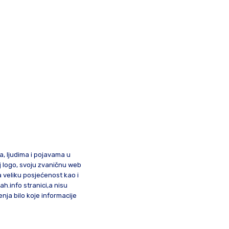
ma, ljudima i pojavama u
oj logo, svoju zvaničnu web
a veliku posjećenost kao i
lah.info stranici,a nisu
nja bilo koje informacije