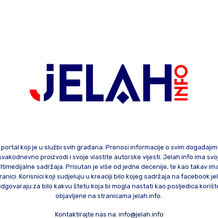
 portal koji je u službi svih građana. Prenosi informacije o svim događaji
te svakodnevno proizvodi i svoje vlastite autorske vijesti. Jelah.info ima sv
ltimedijalne sadržaja. Prisutan je više od jedne decenije, te kao takav im
ranici. Korisnici koji sudjeluju u kreaciji bilo kojeg sadržaja na facebook je
govaraju za bilo kakvu štetu koja bi mogla nastati kao posljedica korište
objavljene na stranicama jelah.info.
Kontaktirajte nas na:
info@jelah.info