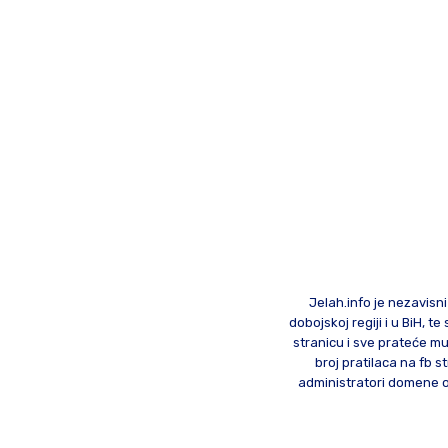
Jelah.info je nezavisni
dobojskoj regiji i u BiH, 
stranicu i sve prateće mu
broj pratilaca na fb st
administratori domene od