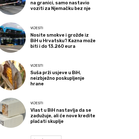
na granici, samo nastavio
voziti za Njemačku bez nje
VIJESTI
Nosite smokve i grožđe iz
BiH u Hrvatsku? Kazna može
biti i do 13.260 eura
VIJESTI
Suša prži usjeve u BiH,
neizbježno poskupljenje
hrane
VIJESTI
Vlast u BiH nastavlja da se
zadužuje, ali će nove kredite
plaćati skuplje