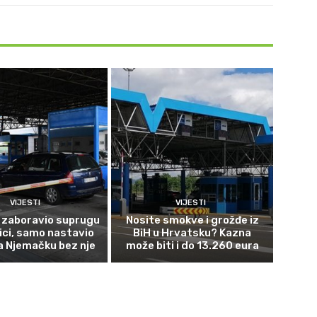
VIJESTI
VIJESTI
 zaboravio suprugu
Nosite smokve i grožđe iz
ici, samo nastavio
BiH u Hrvatsku? Kazna
za Njemačku bez nje
može biti i do 13.260 eura