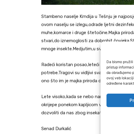
Stambeno naselje Krndija u Tešnju je najposj
ovom naselju se izlegu,odrade ljetni dezinf
muhe,komarce i druge štetočine.Majka priroda 
stvari,do iznemoglosti za dobrobit čovjeka.Sta
mnoge insekte.Medjutim,u svakom dobru ima i
Da bismo pružili 
Radeći koristan posao,leteći velikom brzinom 
pristup informa
potrebe.Tragovi su vidljivi svakoga dana,na p
da obrađujemo po
ovoj veb lokacij
ono što im je majka priroda dodijelila u zadat
određene karakte
Lete visoko,kada se nebo namršti slijeću za i
Pr
okrijepe ponekom kapljicom vode iz nastalih l
dozvoliti da nas zbog insekata avionima zapr
Senad Durkalić