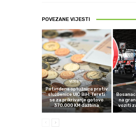
POVEZANE VIJESTI
VIJESTI
Potvrđena optužnica protiv
službenice UIO BiH: Tereti
Bosanac
se za prikrivanje gotovo
na gran
370.000 KM dažbina
voziti 