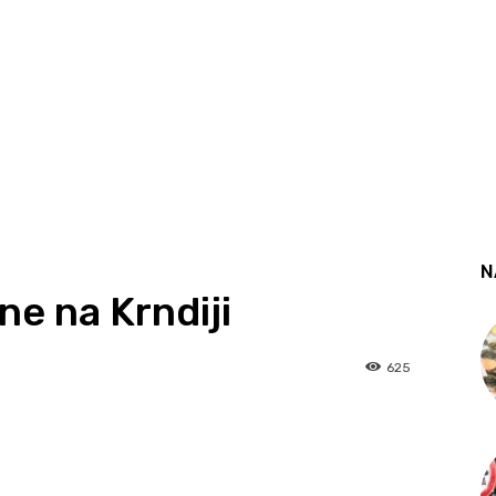
N
ne na Krndiji
625