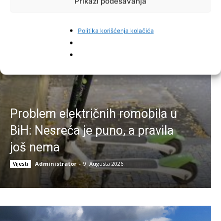
Prikaži podešavanja
Najnovije vijesti
Politika korišćenja kolačića
Problem električnih romobila u
BiH: Nesreća je puno, a pravila
još nema
Administrator
-
9. Augusta 2026.
Vijesti