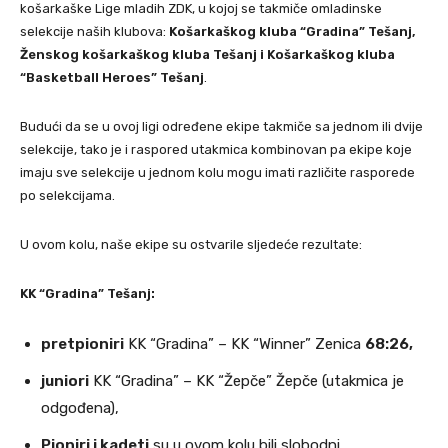
košarkaške Lige mladih ZDK, u kojoj se takmiče omladinske
selekcije naših klubova:
Košarkaškog kluba “Gradina” Tešanj,
Ženskog košarkaškog kluba Tešanj i Košarkaškog kluba
“Basketball Heroes” Tešanj
.
Budući da se u ovoj ligi određene ekipe takmiče sa jednom ili dvije
selekcije, tako je i raspored utakmica kombinovan pa ekipe koje
imaju sve selekcije u jednom kolu mogu imati različite rasporede
po selekcijama.
U ovom kolu, naše ekipe su ostvarile sljedeće rezultate:
KK “Gradina” Tešanj:
pretpioniri
KK “Gradina” – KK “Winner” Zenica
68:26,
juniori
KK “Gradina” – KK “Žepče” Žepče (utakmica je
odgođena),
Pioniri i kadeti
su u ovom kolu bili slobodni.