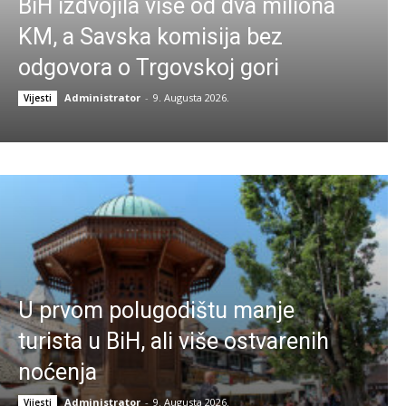
BiH izdvojila više od dva miliona
KM, a Savska komisija bez
odgovora o Trgovskoj gori
Administrator
-
9. Augusta 2026.
Vijesti
U prvom polugodištu manje
turista u BiH, ali više ostvarenih
noćenja
Administrator
-
9. Augusta 2026.
Vijesti