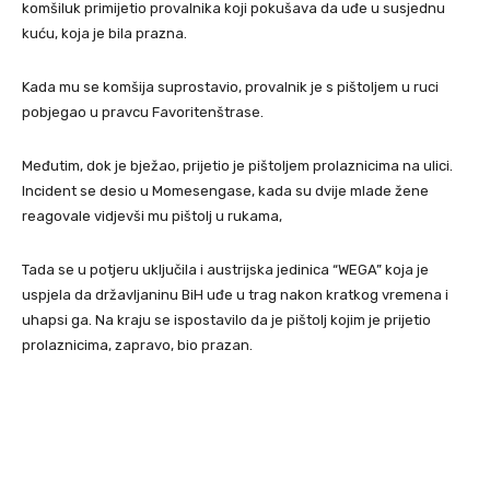
komšiluk primijetio provalnika koji pokušava da uđe u susjednu
kuću, koja je bila prazna.
Kada mu se komšija suprostavio, provalnik je s pištoljem u ruci
pobjegao u pravcu Favoritenštrase.
Međutim, dok je bježao, prijetio je pištoljem prolaznicima na ulici.
Incident se desio u Momesengase, kada su dvije mlade žene
reagovale vidjevši mu pištolj u rukama,
Tada se u potjeru uključila i austrijska jedinica “WEGA” koja je
uspjela da državljaninu BiH uđe u trag nakon kratkog vremena i
uhapsi ga. Na kraju se ispostavilo da je pištolj kojim je prijetio
prolaznicima, zapravo, bio prazan.