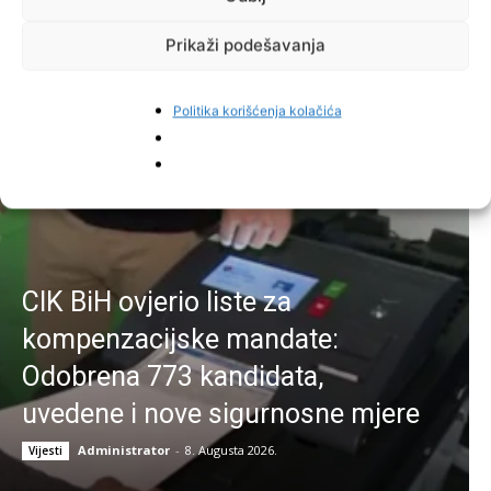
Facebook
Pinterest
Prikaži podešavanja
Politika korišćenja kolačića
Najnovije vijesti
CIK BiH ovjerio liste za
kompenzacijske mandate:
Odobrena 773 kandidata,
uvedene i nove sigurnosne mjere
Administrator
-
8. Augusta 2026.
Vijesti