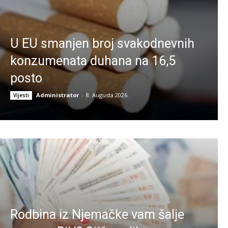
U EU smanjen broj svakodnevnih
konzumenata duhana na 16,5
posto
Administrator
-
8. Augusta 2026.
Vijesti
Rodbina iz Njemačke vam šalje