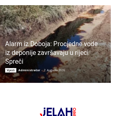
Alarm iz Doboja: Procjedne vode
iz deponije završavaju u rijeci
Spreči
Administrator
-
7. Augusta 2026.
Vijesti