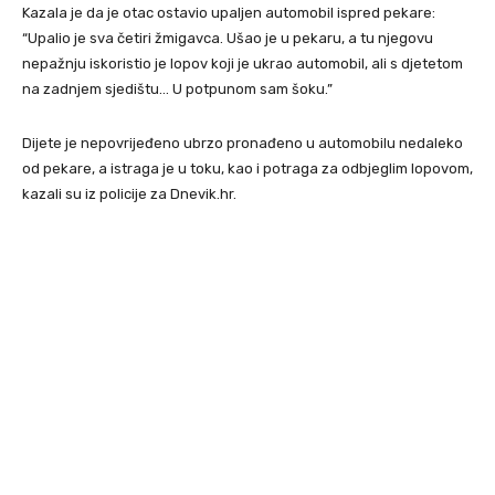
Kazala je da je otac ostavio upaljen automobil ispred pekare:
“Upalio je sva četiri žmigavca. Ušao je u pekaru, a tu njegovu
nepažnju iskoristio je lopov koji je ukrao automobil, ali s djetetom
na zadnjem sjedištu… U potpunom sam šoku.”
Dijete je nepovrijeđeno ubrzo pronađeno u automobilu nedaleko
od pekare, a istraga je u toku, kao i potraga za odbjeglim lopovom,
kazali su iz policije za Dnevik.hr.