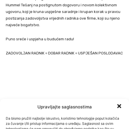
Hummel Tešanj na postignutom dogovoru i novom kolektivnom
ugovoru, koji je kruna uspješne saradnje i krupan korak u pravcu
postizanja zadovoljstva vrijednih radnika ove firme, koji su njeno
najveće bogatstvo.
Puno sreće i uspjeha u budućem radu!
ZADOVOLJAN RADNIK = DOBAR RADNIK = USPJEŠAN POSLODAVAC
Upravljajte saglasnostima
Da bismo pružili najbolje iskustvo, koristimo tehnologije poput kolačića
za čuvanje i/ili pristup informacijama o uređaju. Saglasnost sa ovim
tehnologijama će nam omogućiti da obrađujemo podatke kao što su