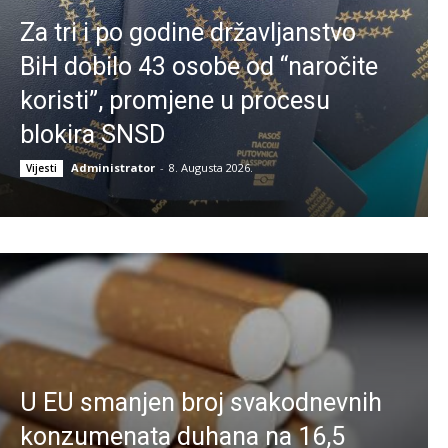
Za tri i po godine državljanstvo
BiH dobilo 43 osobe od “naročite
koristi”, promjene u procesu
blokira SNSD
Administrator
-
8. Augusta 2026.
Vijesti
U EU smanjen broj svakodnevnih
konzumenata duhana na 16,5