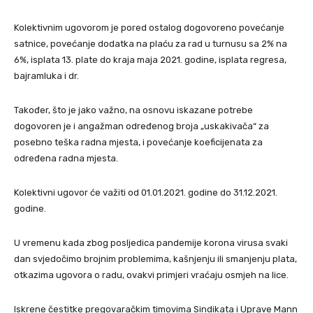
Kolektivnim ugovorom je pored ostalog dogovoreno povećanje
satnice, povećanje dodatka na plaću za rad u turnusu sa 2% na
6%, isplata 13. plate do kraja maja 2021. godine, isplata regresa,
bajramluka i dr.
Također, što je jako važno, na osnovu iskazane potrebe
dogovoren je i angažman određenog broja „uskakivača“ za
posebno teška radna mjesta, i povećanje koeficijenata za
određena radna mjesta.
Kolektivni ugovor će važiti od 01.01.2021. godine do 31.12.2021.
godine.
U vremenu kada zbog posljedica pandemije korona virusa svaki
dan svjedočimo brojnim problemima, kašnjenju ili smanjenju plata,
otkazima ugovora o radu, ovakvi primjeri vraćaju osmjeh na lice.
Iskrene čestitke pregovaračkim timovima Sindikata i Uprave Mann