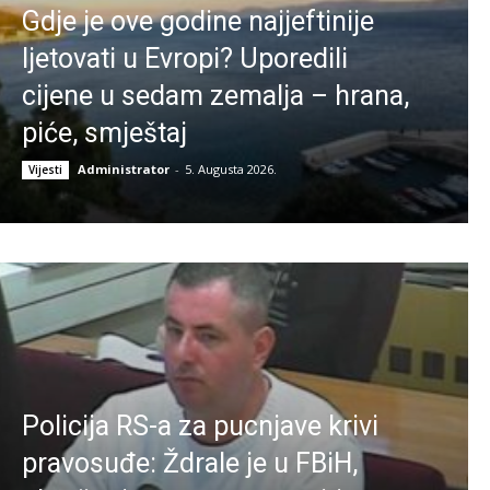
Gdje je ove godine najjeftinije
ljetovati u Evropi? Uporedili
cijene u sedam zemalja – hrana,
piće, smještaj
Administrator
-
5. Augusta 2026.
Vijesti
Policija RS-a za pucnjave krivi
pravosuđe: Ždrale je u FBiH,