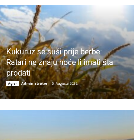
Kukuruz se suši prije berbe:
Ratari ne znaju hoće li imati šta
prodati
Administrator
-
5. Augusta 2026.
Agrar