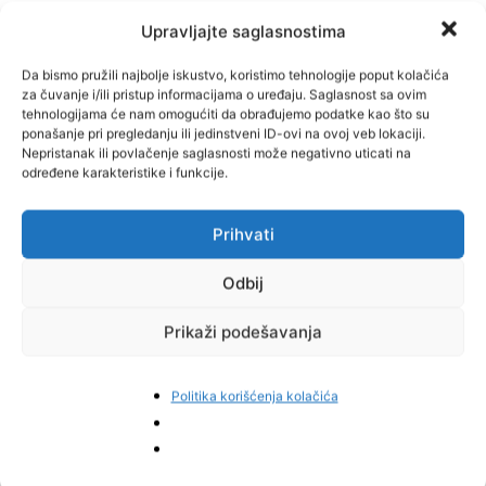
da ćete biti u mogućnosti da steknete radno iskustvo, također
Upravljajte saglasnostima
možete dobiti priliku da postanete aktivno uključeni i dostignete
svoj pravi potencijal. Izazov prihvaćen!
Da bismo pružili najbolje iskustvo, koristimo tehnologije poput kolačića
za čuvanje i/ili pristup informacijama o uređaju. Saglasnost sa ovim
tehnologijama će nam omogućiti da obrađujemo podatke kao što su
Sve prijave sa naznakom “Oglas – Asistent uprave“ dostaviti na
ponašanje pri pregledanju ili jedinstveni ID-ovi na ovoj veb lokaciji.
protokol MANN+HUMMEL BA d.d. Tešanj, e-mail na adresu:
Nepristanak ili povlačenje saglasnosti može negativno uticati na
infomhba@mann-hummel.com
ili poštom na adresu lokacije u
određene karakteristike i funkcije.
Tešnju.
Prihvati
Kao prijavu na oglas dostaviti biografiju (CV), obavezno navesti
email adresu i kontakt info, dokaz o ispunjavanju gore navedenih
Odbij
uslova odnosno diplomu o završenom školi/fakultetu i popratno
pismo.
Prikaži podešavanja
Nepotpune, neuredne i neblagovremene prijave ili prijave koje ne
Politika korišćenja kolačića
ispunjavaju postavljene uslove neće se uzimati u razmatranje!