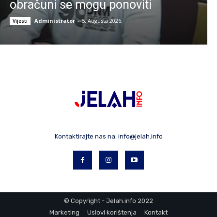
obračuni se mogu ponoviti
Administrator
-
5. Augusta 2026.
Vijesti
Kontaktirajte nas na:
info@jelah.info
© Copyright - Jelah.info 2022
Marketing
Uslovi korištenja
Kontakt