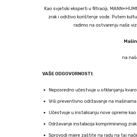
Kao svjetski eksperti u filtraciji, MANN+HUMME
zrak i održivo korištenje vode. Putem kult
radimo na ostvarenju naše vizije
Mašin
na našo
VAŠE ODGOVORNOSTI:
Neposredno učestvuje u otklanjanju kvar
Vrši preventivno održavanje na mašinama
Učestvuje u instalisanju nove opreme kao
Održavanje instalacija komprimiranog zrak
Sprovodi mjere zaštite na radu na taj nač