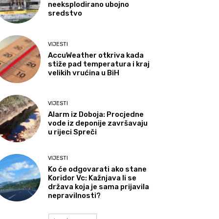
neeksplodirano ubojno
sredstvo
VIJESTI
AccuWeather otkriva kada
stiže pad temperatura i kraj
velikih vrućina u BiH
VIJESTI
Alarm iz Doboja: Procjedne
vode iz deponije završavaju
u rijeci Spreči
VIJESTI
Ko će odgovarati ako stane
Koridor Vc: Kažnjava li se
država koja je sama prijavila
nepravilnosti?