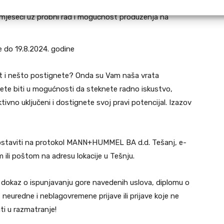
mjeseci uz probni rad i mogućnost produženja na
e do 19.8.2024. godine
st i nešto postignete? Onda su Vam naša vrata
 biti u mogućnosti da steknete radno iskustvo,
ivno uključeni i dostignete svoj pravi potencijal. Izazov
ostaviti na protokol MANN+HUMMEL BA d.d. Tešanj, e-
li poštom na adresu lokacije u Tešnju.
), dokaz o ispunjavanju gore navedenih uslova, diplomu o
neuredne i neblagovremene prijave ili prijave koje ne
ti u razmatranje!