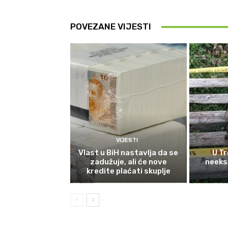
POVEZANE VIJESTI
VIJESTI
Vlast u BiH nastavlja da se
U Tr
zadužuje, ali će nove
neeks
kredite plaćati skuplje