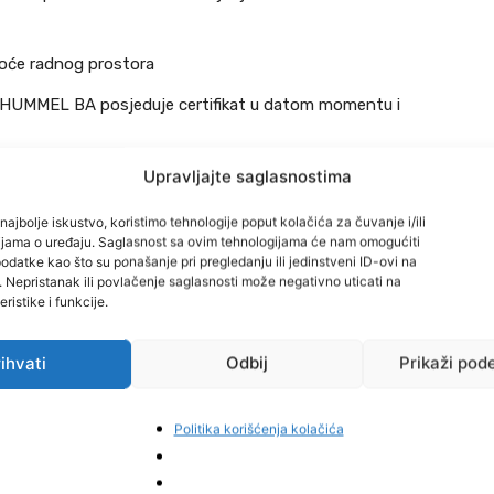
toće radnog prostora
+HUMMEL BA posjeduje certifikat u datom momentu i
Upravljajte saglasnostima
najbolje iskustvo, koristimo tehnologije poput kolačića za čuvanje i/ili
cijama o uređaju. Saglasnost sa ovim tehnologijama će nam omogućiti
datke kao što su ponašanje pri pregledanju ili jedinstveni ID-ovi na
i. Nepristanak ili povlačenje saglasnosti može negativno uticati na
ristike i funkcije.
ihvati
Odbij
Prikaži pod
ednost, ali nije obavezno
Politika korišćenja kolačića