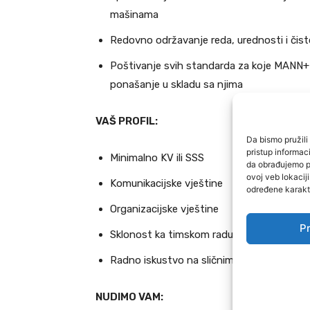
mašinama
Redovno održavanje reda, urednosti i čis
Poštivanje svih standarda za koje MANN
ponašanje u skladu sa njima
VAŠ PROFIL:
Da bismo pružili 
pristup informa
Minimalno KV ili SSS
da obrađujemo po
ovoj veb lokacij
Komunikacijske vještine
određene karakte
Organizacijske vještine
Pr
Sklonost ka timskom radu
Radno iskustvo na sličnim poslovima je pr
NUDIMO VAM: