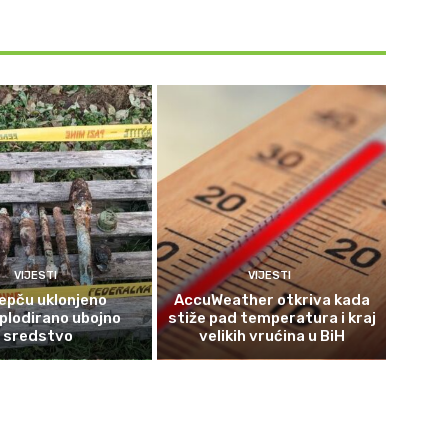
VIJESTI
VIJESTI
epču uklonjeno
AccuWeather otkriva kada
plodirano ubojno
stiže pad temperatura i kraj
sredstvo
velikih vrućina u BiH