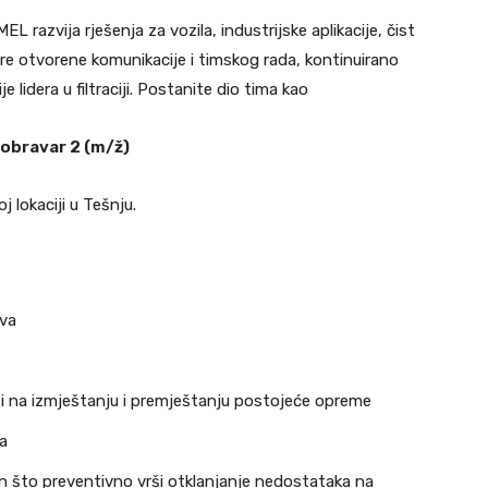
L razvija rješenja za vozila, industrijske aplikacije, čist
ure otvorene komunikacije i timskog rada, kontinuirano
 lidera u filtraciji. Postanite dio tima kao
obravar 2 (m/ž)
j lokaciji u Tešnju.
ova
 i na izmještanju i premještanju postojeće opreme
a
in što preventivno vrši otklanjanje nedostataka na