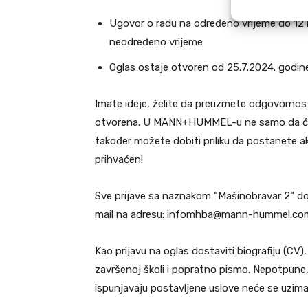
Ugovor o radu na određeno vrijeme do 12 
neodređeno vrijeme
Oglas ostaje otvoren od 25.7.2024. godin
Imate ideje, želite da preuzmete odgovorno
otvorena. U MANN+HUMMEL-u ne samo da ćete
također možete dobiti priliku da postanete akt
prihvaćen!
Sve prijave sa naznakom “Mašinobravar 2“ d
mail na adresu: infomhba@mann-hummel.com i
Kao prijavu na oglas dostaviti biografiju (CV
završenoj školi i popratno pismo. Nepotpune, 
ispunjavaju postavljene uslove neće se uzima