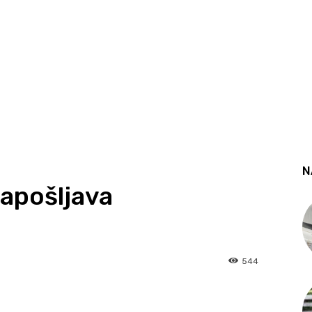
N
pošljava
544