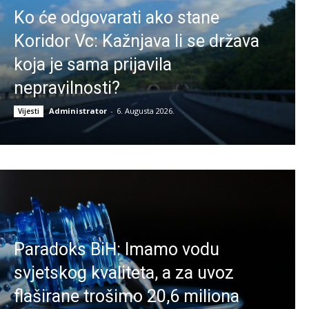
Ko će odgovarati ako stane
Koridor Vc: Kažnjava li se država
koja je sama prijavila
nepravilnosti?
Administrator
-
6. Augusta 2026.
Vijesti
Paradoks BiH: Imamo vodu
svjetskog kvaliteta, a za uvoz
flaširane trošimo 20,6 miliona