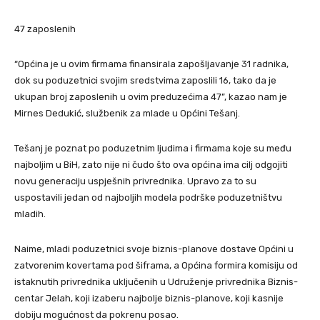
47 zaposlenih
“Općina je u ovim firmama finansirala zapošljavanje 31 radnika,
dok su poduzetnici svojim sredstvima zaposlili 16, tako da je
ukupan broj zaposlenih u ovim preduzećima 47”, kazao nam je
Mirnes Dedukić, službenik za mlade u Općini Tešanj.
Tešanj je poznat po poduzetnim ljudima i firmama koje su među
najboljim u BiH, zato nije ni čudo što ova općina ima cilj odgojiti
novu generaciju uspješnih privrednika. Upravo za to su
uspostavili jedan od najboljih modela podrške poduzetništvu
mladih.
Naime, mladi poduzetnici svoje biznis-planove dostave Općini u
zatvorenim kovertama pod šiframa, a Općina formira komisiju od
istaknutih privrednika uključenih u Udruženje privrednika Biznis-
centar Jelah, koji izaberu najbolje biznis-planove, koji kasnije
dobiju mogućnost da pokrenu posao.