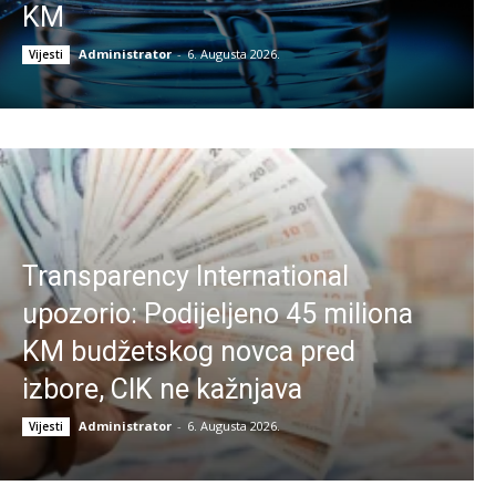
KM
Administrator
-
6. Augusta 2026.
Vijesti
Transparency International
upozorio: Podijeljeno 45 miliona
KM budžetskog novca pred
izbore, CIK ne kažnjava
Administrator
-
6. Augusta 2026.
Vijesti