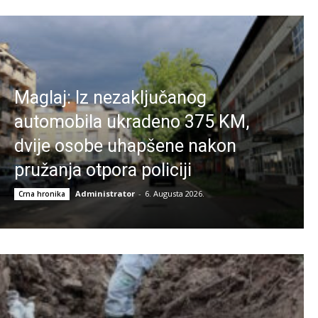
Maglaj: Iz nezaključanog
automobila ukradeno 375 KM,
dvije osobe uhapšene nakon
pružanja otpora policiji
Administrator
-
6. Augusta 2026.
Crna hronika