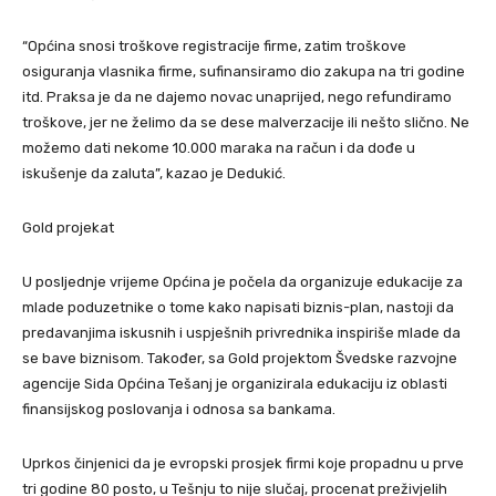
“Općina snosi troškove registracije firme, zatim troškove
osiguranja vlasnika firme, sufinansiramo dio zakupa na tri godine
itd. Praksa je da ne dajemo novac unaprijed, nego refundiramo
troškove, jer ne želimo da se dese malverzacije ili nešto slično. Ne
možemo dati nekome 10.000 maraka na račun i da dođe u
iskušenje da zaluta”, kazao je Dedukić.
Gold projekat
U posljednje vrijeme Općina je počela da organizuje edukacije za
mlade poduzetnike o tome kako napisati biznis-plan, nastoji da
predavanjima iskusnih i uspješnih privrednika inspiriše mlade da
se bave biznisom. Također, sa Gold projektom Švedske razvojne
agencije Sida Općina Tešanj je organizirala edukaciju iz oblasti
finansijskog poslovanja i odnosa sa bankama.
Uprkos činjenici da je evropski prosjek firmi koje propadnu u prve
tri godine 80 posto, u Tešnju to nije slučaj, procenat preživjelih