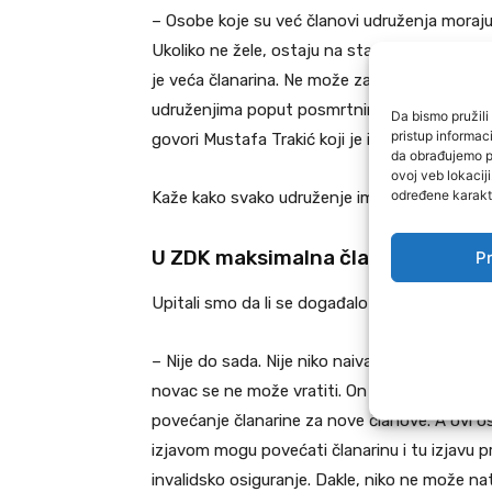
– Osobe koje su već članovi udruženja moraju 
Ukoliko ne žele, ostaju na staroj članarini, 
je veća članarina. Ne može za stare. Naravno, 
udruženjima poput posmrtnine, subvencije na
Da bismo pružili 
pristup informa
govori Mustafa Trakić koji je i predsjednik 
da obrađujemo po
ovoj veb lokacij
određene karakte
Kaže kako svako udruženje ima svoj pravilnik k
U ZDK maksimalna članirana je tr
Pr
Upitali smo da li se događalo da neko prekine 
– Nije do sada. Nije niko naivan da 20 godina b
novac se ne može vratiti. On što je uplatio, 
povećanje članarine za nove članove. A ovi ost
izjavom mogu povećati članarinu i tu izjavu 
invalidsko osiguranje. Dakle, niko ne može nat