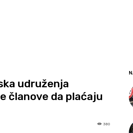
N
ska udruženja
će članove da plaćaju
380