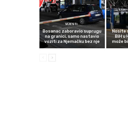
VIJESTI
Bosanac zaboravio suprugu
Nosite 
na granici, samo nastavio
BiH u
voziti za Njemačku bez nje
može bi