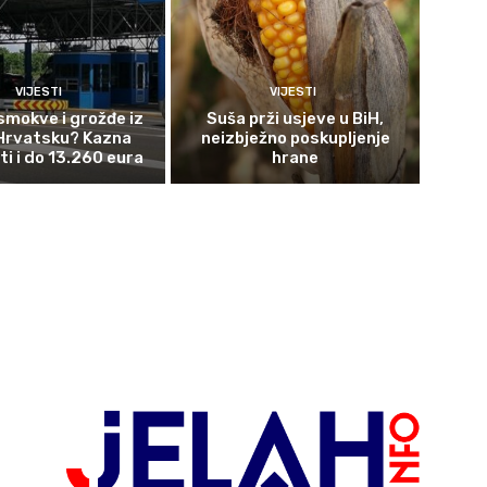
VIJESTI
VIJESTI
smokve i grožđe iz
Suša prži usjeve u BiH,
 Hrvatsku? Kazna
neizbježno poskupljenje
ti i do 13.260 eura
hrane