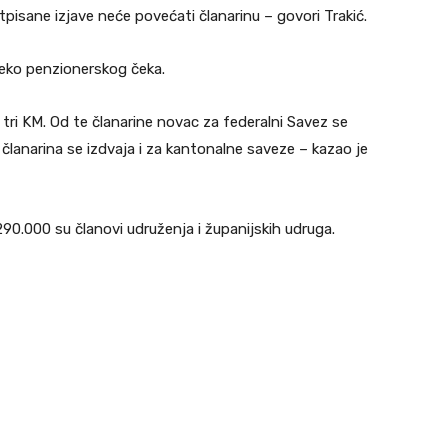
pisane izjave neće povećati članarinu – govori Trakić.
reko penzionerskog čeka.
tri KM. Od te članarine novac za federalni Savez se
d članarina se izdvaja i za kantonalne saveze – kazao je
90.000 su članovi udruženja i županijskih udruga.