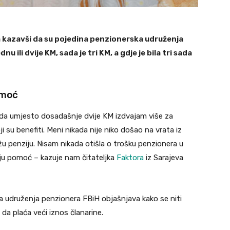
a kazavši da su pojedina penzionerska udruženja
u ili dvije KM, sada je tri KM, a gdje je bila tri sada
pomoć
da umjesto dosadašnje dvije KM izdvajam više za
ji su benefiti. Meni nikada nije niko došao na vrata iz
u penziju. Nisam nikada otišla o trošku penzionera u
ijaju pomoć – kazuje nam čitateljka
Faktora
iz Sarajeva
 udruženja penzionera FBiH objašnjava kako se niti
 da plaća veći iznos članarine.