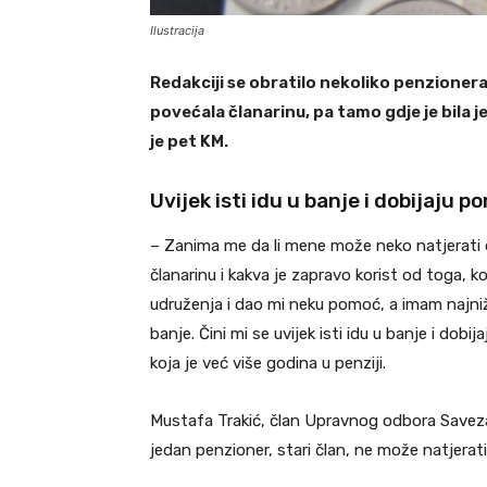
Ilustracija
Redakciji se obratilo nekoliko penzioner
povećala članarinu, pa tamo gdje je bila jedn
je pet KM.
Uvijek isti idu u banje i dobijaju 
– Zanima me da li mene može neko natjerati 
članarinu i kakva je zapravo korist od toga, ko
udruženja i dao mi neku pomoć, a imam najniž
banje. Čini mi se uvijek isti idu u banje i dob
koja je već više godina u penziji.
Mustafa Trakić, član Upravnog odbora Saveza
jedan penzioner, stari član, ne može natjerati