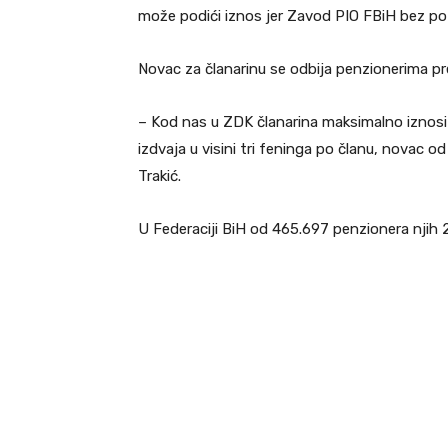
može podići iznos jer Zavod PIO FBiH bez pot
Novac za članarinu se odbija penzionerima p
– Kod nas u ZDK članarina maksimalno iznosi 
izdvaja u visini tri feninga po članu, novac o
Trakić.
U Federaciji BiH od 465.697 penzionera njih 2