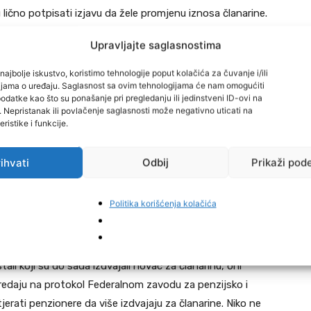
lično potpisati izjavu da žele promjenu iznosa članarine.
a udruženje može donijeti odluku samo za nove članove da
Upravljajte saglasnostima
što je veća članarina veći su benefiti koje imaju članovi u
 lijekove, pomoć u hrani i higijenskim potrepštinama… –
najbolje iskustvo, koristimo tehnologije poput kolačića za čuvanje i/ili
cijama o uređaju. Saglasnost sa ovim tehnologijama će nam omogućiti
Saveza penzionera Zeničko-dobojskog kantona.
datke kao što su ponašanje pri pregledanju ili jedinstveni ID-ovi na
i. Nepristanak ili povlačenje saglasnosti može negativno uticati na
ristike i funkcije.
ojim se reguliše članarina.
i KM mjesečno
ihvati
Odbij
Prikaži pod
izdvajanje za članarinu.
Politika korišćenja kolačića
ude član pa da prekine. Jer to je već pred kraj života i
uplatio je. Skupština saveza može donijeti odluku za
ali koji su do sada izdvajali novac za članarinu, oni
predaju na protokol Federalnom zavodu za penzijsko i
jerati penzionere da više izdvajaju za članarine. Niko ne