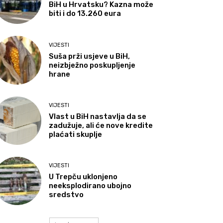
BiH u Hrvatsku? Kazna može
biti i do 13.260 eura
VIJESTI
Suša prži usjeve u BiH,
neizbježno poskupljenje
hrane
VIJESTI
Vlast u BiH nastavlja da se
zadužuje, ali će nove kredite
plaćati skuplje
VIJESTI
U Trepču uklonjeno
neeksplodirano ubojno
sredstvo