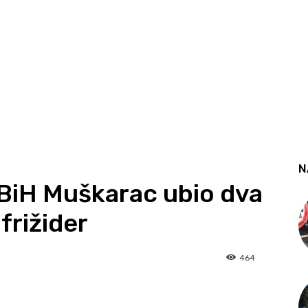
N
BiH Muškarac ubio dva
 frižider
464