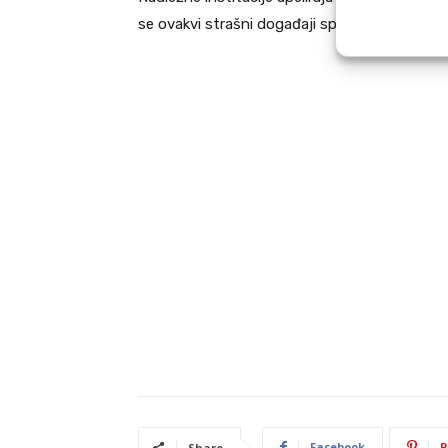
se ovakvi strašni događaji spriječili u budućn
Facebook
P
Share