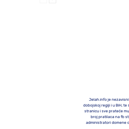
Jelah.info je nezavisni
dobojskoj regiji i u BiH, 
stranicu i sve prateće mu
broj pratilaca na fb st
administratori domene od