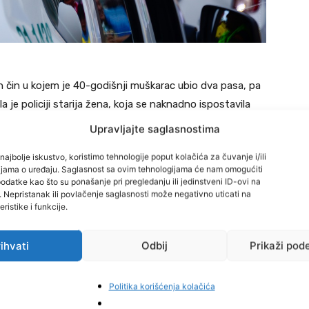
 čin u kojem je 40-godišnji muškarac ubio dva pasa, pa
ila je policiji starija žena, koja se naknadno ispostavila
Upravljajte saglasnostima
najbolje iskustvo, koristimo tehnologije poput kolačića za čuvanje i/ili
preduzeća Komrad, njihovi radnici su pozvani kako bi
cijama o uređaju. Saglasnost sa ovim tehnologijama će nam omogućiti
aja pronašli su nekoliko pasa u dvorištu, dok su dva mrtva
datke kao što su ponašanje pri pregledanju ili jedinstveni ID-ovi na
i. Nepristanak ili povlačenje saglasnosti može negativno uticati na
ristike i funkcije.
ebne mjere iz svoje nadležnosti kako bi istražila i
ihvati
Odbij
Prikaži pod
 naselja su u šoku i osudili su ovaj stravičan događaj,
Politika korišćenja kolačića
a prijave slične slučajeve zlostavljanja životinja kako bi