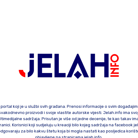
 portal koji je u službi svih građana. Prenosi informacije o svim događaji
te svakodnevno proizvodi i svoje vlastite autorske vijesti. Jelah.info ima sv
ltimedijalne sadržaja. Prisutan je više od jedne decenije, te kao takav im
ranici. Korisnici koji sudjeluju u kreaciji bilo kojeg sadržaja na facebook je
govaraju za bilo kakvu štetu koja bi mogla nastati kao posljedica korište
objavljene na stranicama jelah.info.