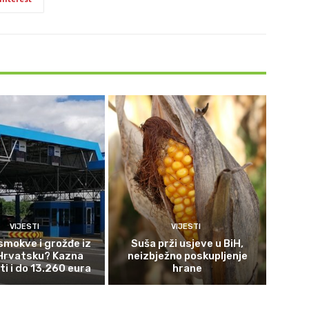
VIJESTI
VIJESTI
smokve i grožđe iz
Suša prži usjeve u BiH,
 Hrvatsku? Kazna
neizbježno poskupljenje
ti i do 13.260 eura
hrane