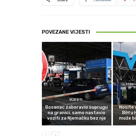
POVEZANE VIJESTI
VIJESTI
Bosanac zaboravio suprugu
Nosite 
na granici, samo nastavio
BiH u
voziti za Njemačku bez nje
može bi