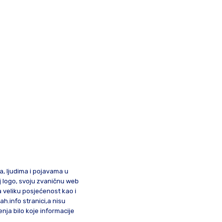
ma, ljudima i pojavama u
oj logo, svoju zvaničnu web
a veliku posjećenost kao i
lah.info stranici,a nisu
nja bilo koje informacije