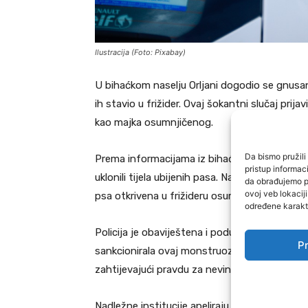
Ilustracija (Foto: Pixabay)
U bihaćkom naselju Orljani dogodio se gnusan
ih stavio u frižider. Ovaj šokantni slučaj prijav
kao majka osumnjičenog.
Da bismo pružili 
Prema informacijama iz bihaćkog komunalnog 
pristup informa
uklonili tijela ubijenih pasa. Na mjestu događ
da obrađujemo po
ovoj veb lokacij
psa otkrivena u frižideru osumnjičenog.
određene karakte
Policija je obaviještena i poduzela je sve potr
Pr
sankcionirala ovaj monstruozni čin. Stanovnici
zahtijevajući pravdu za nevine životinje.
Nadležne institucije apeliraju na sve građane d