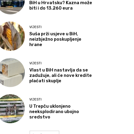
BiH u Hrvatsku? Kazna može
biti i do 13.260 eura
VIJESTI
Suša prži usjeve u BiH,
neizbježno poskupljenje
hrane
VIJESTI
Vlast u BiH nastavlja da se
zadužuje, ali će nove kredite
plaćati skuplje
VIJESTI
U Trepču uklonjeno
neeksplodirano ubojno
sredstvo