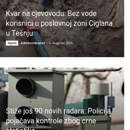
Kvar na cjevovodu: Bez vode
korisnici u poslovnoj zoni Ciglana
u Tešnju
Administrator
-
6. Augusta 2026.
Vijesti
Stiže još 90 novih radara: Policija
pojačava kontrole zbog crne