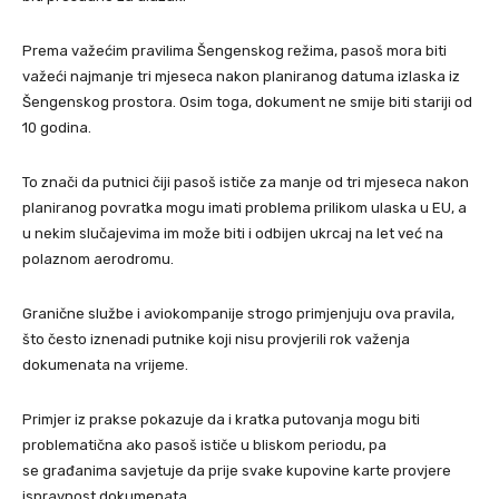
Prema važećim pravilima Šengenskog režima, pasoš mora biti
važeći najmanje tri mjeseca nakon planiranog datuma izlaska iz
Šengenskog prostora. Osim toga, dokument ne smije biti stariji od
10 godina.
To znači da putnici čiji pasoš ističe za manje od tri mjeseca nakon
planiranog povratka mogu imati problema prilikom ulaska u EU, a
u nekim slučajevima im može biti i odbijen ukrcaj na let već na
polaznom aerodromu.
Granične službe i aviokompanije strogo primjenjuju ova pravila,
što često iznenadi putnike koji nisu provjerili rok važenja
dokumenata na vrijeme.
Primjer iz prakse pokazuje da i kratka putovanja mogu biti
problematična ako pasoš ističe u bliskom periodu, pa
se građanima savjetuje da prije svake kupovine karte provjere
ispravnost dokumenata.