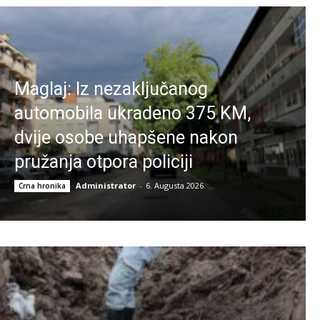
Maglaj: Iz nezaključanog
automobila ukradeno 375 KM,
dvije osobe uhapšene nakon
pružanja otpora policiji
Administrator
-
6. Augusta 2026.
Crna hronika