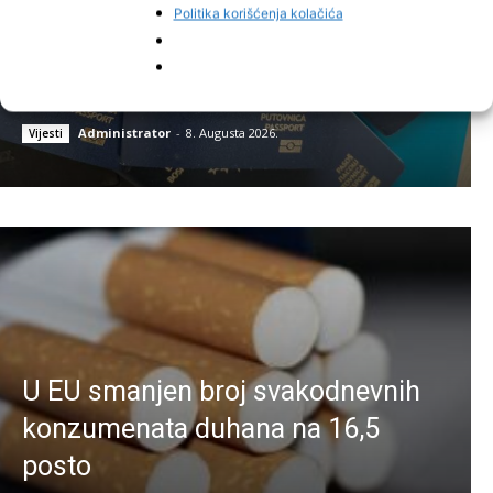
Politika korišćenja kolačića
BiH dobilo 43 osobe od “naročite
koristi”, promjene u procesu
blokira SNSD
Administrator
-
8. Augusta 2026.
Vijesti
U EU smanjen broj svakodnevnih
konzumenata duhana na 16,5
posto