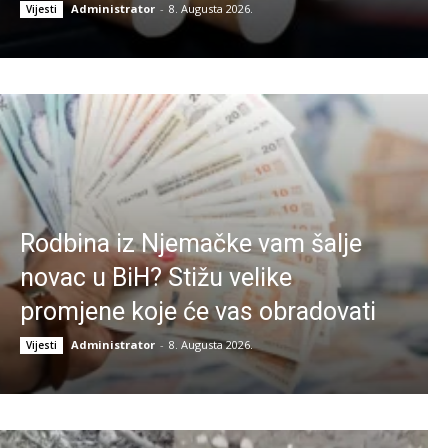
Administrator
-
8. Augusta 2026.
Vijesti
Rodbina iz Njemačke vam šalje
novac u BiH? Stižu velike
promjene koje će vas obradovati
Administrator
-
8. Augusta 2026.
Vijesti