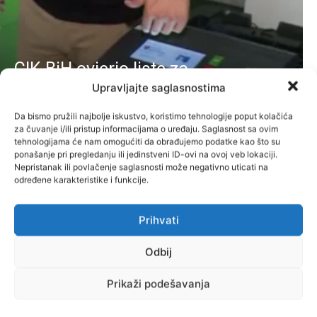
CIK BiH ovjerio liste za
Upravljajte saglasnostima
kompenzacijske mandate:
Odobrena 773 kandidata,
Da bismo pružili najbolje iskustvo, koristimo tehnologije poput kolačića
za čuvanje i/ili pristup informacijama o uređaju. Saglasnost sa ovim
uvedene i nove sigurnosne mjere
tehnologijama će nam omogućiti da obrađujemo podatke kao što su
ponašanje pri pregledanju ili jedinstveni ID-ovi na ovoj veb lokaciji.
Administrator
-
8. Augusta 2026.
Vijesti
Nepristanak ili povlačenje saglasnosti može negativno uticati na
određene karakteristike i funkcije.
Prihvati
Odbij
Prikaži podešavanja
Za tri i po godine državljanstvo