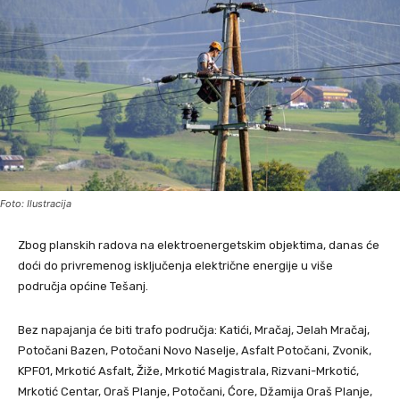
Foto: Ilustracija
Zbog planskih radova na elektroenergetskim objektima, danas će
doći do privremenog isključenja električne energije u više
područja općine Tešanj.
Bez napajanja će biti trafo područja: Katići, Mračaj, Jelah Mračaj,
Potočani Bazen, Potočani Novo Naselje, Asfalt Potočani, Zvonik,
KPF01, Mrkotić Asfalt, Žiže, Mrkotić Magistrala, Rizvani-Mrkotić,
Mrkotić Centar, Oraš Planje, Potočani, Ćore, Džamija Oraš Planje,