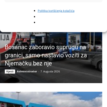
Najnovije vijesti
Politika korišćenja kolačića
Bosanac zaboravio suprugu na
granici, samo nastavio voziti za
Njemačku bez nje
Administrator
-
7. Augusta 2026.
Vijesti