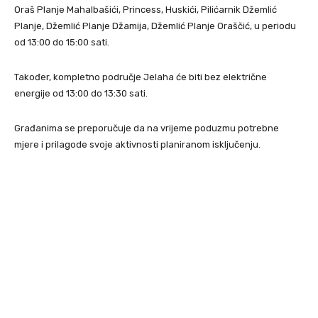
Oraš Planje Mahalbašići, Princess, Huskići, Pilićarnik Džemlić
Planje, Džemlić Planje Džamija, Džemlić Planje Oraščić, u periodu
od 13:00 do 15:00 sati.
Također, kompletno područje Jelaha će biti bez električne
energije od 13:00 do 13:30 sati.
Građanima se preporučuje da na vrijeme poduzmu potrebne
mjere i prilagode svoje aktivnosti planiranom isključenju.