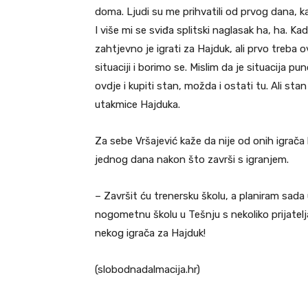
doma. Ljudi su me prihvatili od prvog dana,
I više mi se sviđa splitski naglasak ha, ha. Ka
zahtjevno je igrati za Hajduk, ali prvo treba ovo
situaciji i borimo se. Mislim da je situacija 
ovdje i kupiti stan, možda i ostati tu. Ali stan
utakmice Hajduka.
Za sebe Vršajević kaže da nije od onih igrača ko
jednog dana nakon što završi s igranjem.
– Završit ću trenersku školu, a planiram sada
nogometnu školu u Tešnju s nekoliko prijatel
nekog igrača za Hajduk!
(slobodnadalmacija.hr)