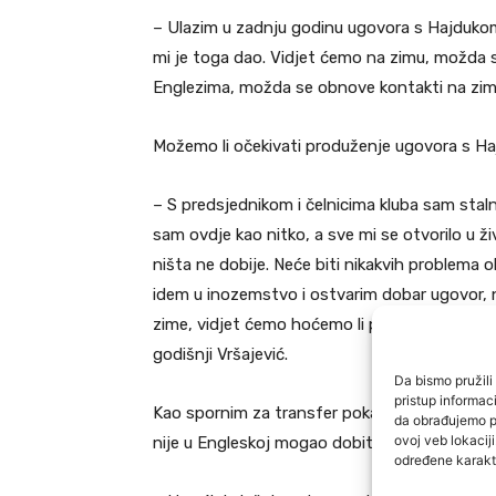
– Ulazim u zadnju godinu ugovora s Hajdukom,
mi je toga dao. Vidjet ćemo na zimu, možda se 
Englezima, možda se obnove kontakti na zimu
Možemo li očekivati produženje ugovora s H
– S predsjednikom i čelnicima kluba sam stal
sam ovdje kao nitko, a sve mi se otvorilo u ž
ništa ne dobije. Neće biti nikakvih problema 
idem u inozemstvo i ostvarim dobar ugovor, na z
zime, vidjet ćemo hoćemo li produžiti ugovor 
godišnji Vršajević.
Da bismo pružili 
pristup informa
Kao spornim za transfer pokazao se nedostat
da obrađujemo po
ovoj veb lokacij
nije u Engleskoj mogao dobiti radnu dozvolu.
određene karakte