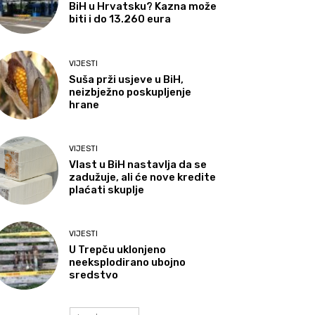
BiH u Hrvatsku? Kazna može
biti i do 13.260 eura
VIJESTI
Suša prži usjeve u BiH,
neizbježno poskupljenje
hrane
VIJESTI
Vlast u BiH nastavlja da se
zadužuje, ali će nove kredite
plaćati skuplje
VIJESTI
U Trepču uklonjeno
neeksplodirano ubojno
sredstvo