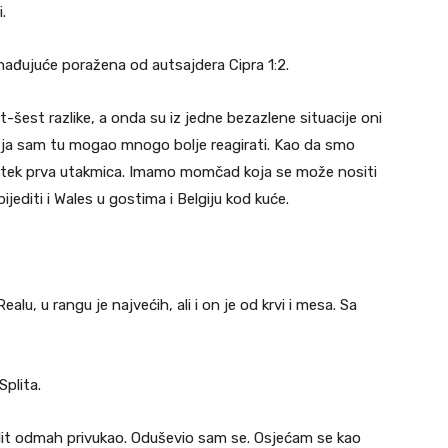
.
nađujuće poražena od autsajdera Cipra 1:2.
šest razlike, a onda su iz jedne bezazlene situacije oni
. I ja sam tu mogao mnogo bolje reagirati. Kao da smo
 je tek prva utakmica. Imamo momčad koja se može nositi
editi i Wales u gostima i Belgiju kod kuće.
ealu, u rangu je najvećih, ali i on je od krvi i mesa. Sa
Splita.
lit odmah privukao. Oduševio sam se. Osjećam se kao