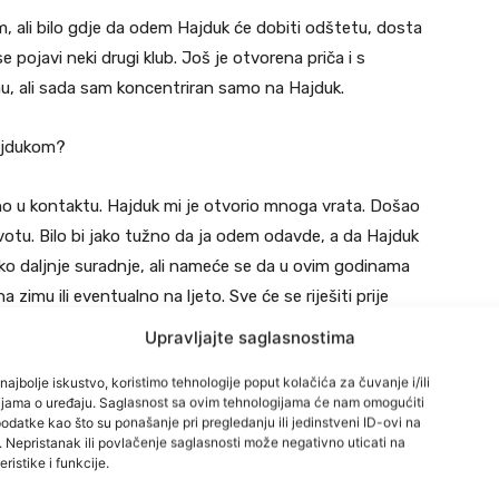
 ali bilo gdje da odem Hajduk će dobiti odštetu, dosta
pojavi neki drugi klub. Još je otvorena priča i s
, ali sada sam koncentriran samo na Hajduk.
ajdukom?
no u kontaktu. Hajduk mi je otvorio mnoga vrata. Došao
ivotu. Bilo bi jako tužno da ja odem odavde, a da Hajduk
oko daljnje suradnje, ali nameće se da u ovim godinama
imu ili eventualno na ljeto. Sve će se riješiti prije
ili ćemo čekati zimu (nap.a. i mogući transfer) – kaže 28-
Upravljajte saglasnostima
najbolje iskustvo, koristimo tehnologije poput kolačića za čuvanje i/ili
cijama o uređaju. Saglasnost sa ovim tehnologijama će nam omogućiti
ak dvije utakmice u dresu reprezentacije BiH zbog čega
datke kao što su ponašanje pri pregledanju ili jedinstveni ID-ovi na
i. Nepristanak ili povlačenje saglasnosti može negativno uticati na
ristike i funkcije.