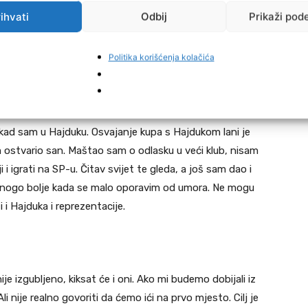
reporuke izbornika (nap.a. Safeta Sušića) koji je napisao
ihvati
Odbij
Prikaži pod
 napadača u Engleskoj nisu pomogli. Žao mi je, ali Englezi
Politika korišćenja kolačića
dina za pamćenje, odlične igre u Hajduku, odlazak s
kad sam u Hajduku. Osvajanje kupa s Hajdukom lani je
m ostvario san. Maštao sam o odlasku u veći klub, nisam
 i igrati na SP-u. Čitav svijet te gleda, a još sam dao i
i mnogo bolje kada se malo oporavim od umora. Ne mogu
i i Hajduka i reprezentacije.
je izgubljeno, kiksat će i oni. Ako mi budemo dobijali iz
i nije realno govoriti da ćemo ići na prvo mjesto. Cilj je