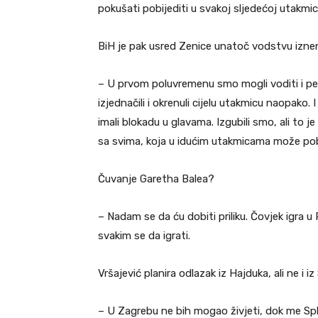
pokušati pobijediti u svakoj sljedećoj utakmici
BiH je pak usred Zenice unatoč vodstvu izne
– U prvom poluvremenu smo mogli voditi i pet-
izjednačili i okrenuli cijelu utakmicu naopako
imali blokadu u glavama. Izgubili smo, ali to
sa svima, koja u idućim utakmicama može pobij
Čuvanje Garetha Balea?
– Nadam se da ću dobiti priliku. Čovjek igra u R
svakim se da igrati.
Vršajević planira odlazak iz Hajduka, ali ne i iz 
– U Zagrebu ne bih mogao živjeti, dok me Sp