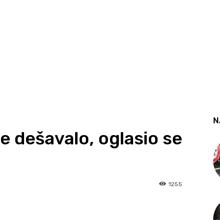
N
e dešavalo, oglasio se
1255