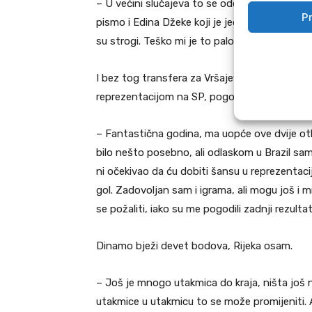
– U većini slučajeva to se odobri. Ni apeli i p
Pr
pismo i Edina Džeke koji je jedan od najboljih
su strogi. Teško mi je to palo.
I bez tog transfera za Vršajevića je 2014. go
reprezentacijom na SP, pogodak u Brazilu…
– Fantastična godina, ma uopće ove dvije ot
bilo nešto posebno, ali odlaskom u Brazil sa
ni očekivao da ću dobiti šansu u reprezentaciji
gol. Zadovoljan sam i igrama, ali mogu još 
se požaliti, iako su me pogodili zadnji rezultat
Dinamo bježi devet bodova, Rijeka osam.
– Još je mnogo utakmica do kraja, ništa još ni
utakmice u utakmicu to se može promijeniti. Al