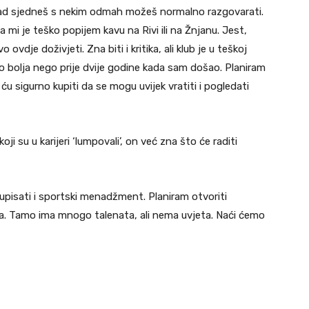
 kad sjedneš s nekim odmah možeš normalno razgovarati.
da mi je teško popijem kavu na Rivi ili na Žnjanu. Jest,
 ovdje doživjeti. Zna biti i kritika, ali klub je u teškoj
puno bolja nego prije dvije godine kada sam došao. Planiram
 ću sigurno kupiti da se mogu uvijek vratiti i pogledati
ji su u karijeri ‘lumpovali’, on već zna što će raditi
 upisati i sportski menadžment. Planiram otvoriti
ja. Tamo ima mnogo talenata, ali nema uvjeta. Naći ćemo