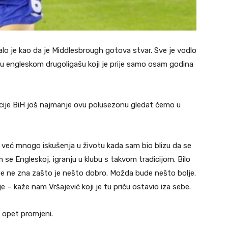
ledalo je kao da je Middlesbrough gotova stvar. Sve je vodlo
i u engleskom drugoligašu koji je prije samo osam godina
cije BiH još najmanje ovu polusezonu gledat ćemo u
m već mnogo iskušenja u životu kada sam bio blizu da se
se Engleskoj, igranju u klubu s takvom tradicijom. Bilo
a se ne zna zašto je nešto dobro. Možda bude nešto bolje.
 – kaže nam Vršajević koji je tu priču ostavio iza sebe.
 opet promjeni.