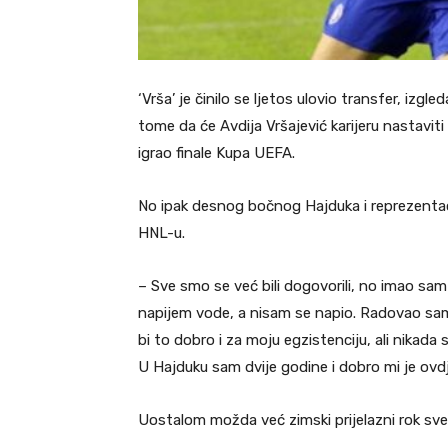
‘Vrša’ je činilo se ljetos ulovio transfer, izg
tome da će Avdija Vršajević karijeru nastavit
igrao finale Kupa UEFA.
No ipak desnog bočnog Hajduka i reprezenta
HNL-u.
– Sve smo se već bili dogovorili, no imao sa
napijem vode, a nisam se napio. Radovao sam 
bi to dobro i za moju egzistenciju, ali nikad
U Hajduku sam dvije godine i dobro mi je ovdje
Uostalom možda već zimski prijelazni rok sve