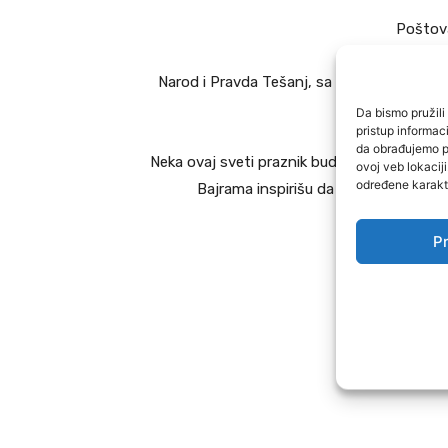
Poštova
Narod i Pravda Tešanj, sa srdačnošću vam
ŠERIF
Da bismo pružili 
pristup informa
da obrađujemo po
Neka ovaj sveti praznik bude prilika za jača
ovoj veb lokacij
određene karakte
Bajrama inspirišu da gradimo bolju za
Pr
Narod