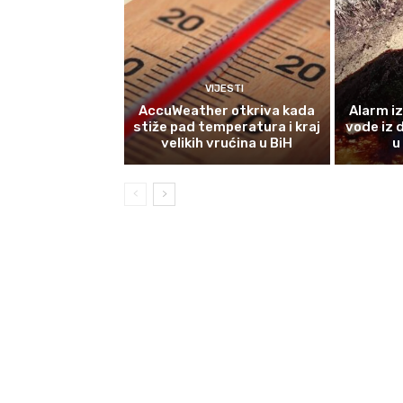
VIJESTI
AccuWeather otkriva kada
Alarm i
stiže pad temperatura i kraj
vode iz 
velikih vrućina u BiH
u