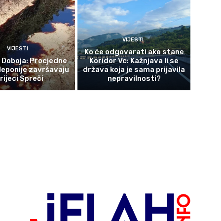
VIJESTI
VIJESTI
Ko će odgovarati ako stane
z Doboja: Procjedne
Koridor Vc: Kažnjava li se
deponije završavaju
država koja je sama prijavila
 rijeci Spreči
nepravilnosti?