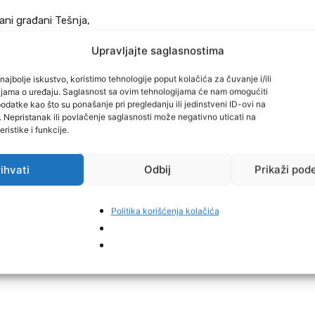
ni građani Tešnja,
Upravljajte saglasnostima
 čestita Ramazanski Bajram uz iskrene želje: BAJRAM
 MUBAREK OLSUN!
najbolje iskustvo, koristimo tehnologije poput kolačića za čuvanje i/ili
cijama o uređaju. Saglasnost sa ovim tehnologijama će nam omogućiti
datke kao što su ponašanje pri pregledanju ili jedinstveni ID-ovi na
nje našeg zajedništva i solidarnosti. Neka vas blagoslovi
i. Nepristanak ili povlačenje saglasnosti može negativno uticati na
ristike i funkcije.
jednicu u kojoj vlada mir, razumijevanje i pravda.
ihvati
Odbij
Prikaži pod
 i Pravda Tešanj
Politika korišćenja kolačića