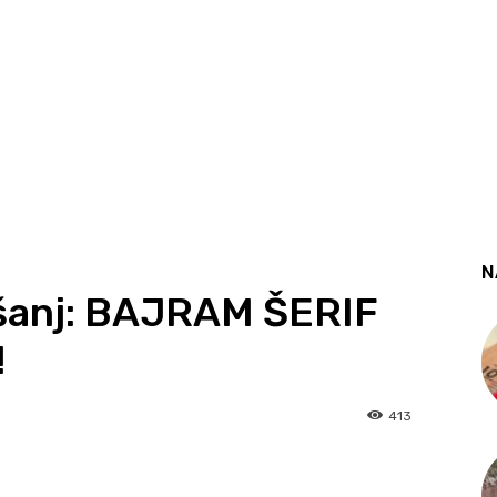
N
ešanj: BAJRAM ŠERIF
!
413