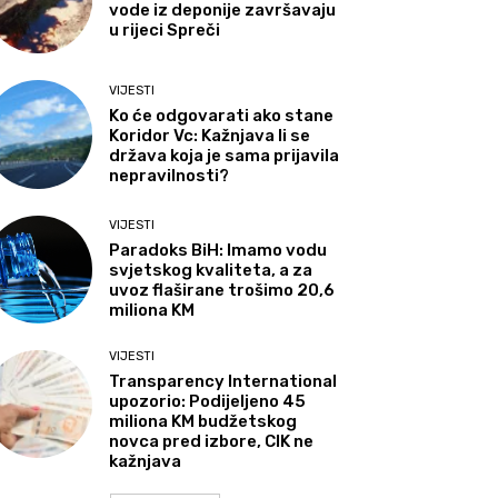
vode iz deponije završavaju
u rijeci Spreči
VIJESTI
Ko će odgovarati ako stane
Koridor Vc: Kažnjava li se
država koja je sama prijavila
nepravilnosti?
VIJESTI
Paradoks BiH: Imamo vodu
svjetskog kvaliteta, a za
uvoz flaširane trošimo 20,6
miliona KM
VIJESTI
Transparency International
upozorio: Podijeljeno 45
miliona KM budžetskog
novca pred izbore, CIK ne
kažnjava