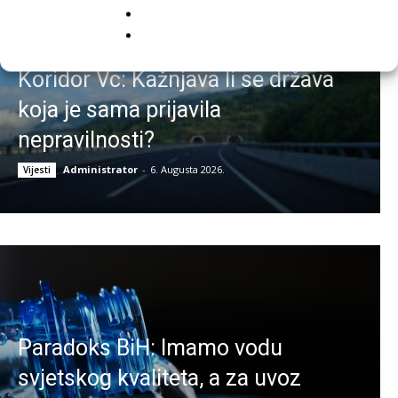
Ko će odgovarati ako stane
Koridor Vc: Kažnjava li se država
koja je sama prijavila
nepravilnosti?
Administrator
-
6. Augusta 2026.
Vijesti
Paradoks BiH: Imamo vodu
svjetskog kvaliteta, a za uvoz