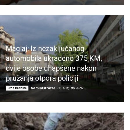
Maglaj: Iz nezaključanog
automobila ukradeno 375 KM,
dvije osobe uhapšene nakon
pružanja otpora policiji
Administrator
-
6. Augusta 2026.
Crna hronika