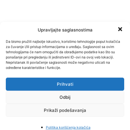
Upravljajte saglasnostima
TAGOVI
NK TOŠK
Da bismo pružili najbolje iskustvo, koristimo tehnologije poput kolačića
za čuvanje i/ili pristup informacijama o uređaju. Saglasnost sa ovim
tehnologijama će nam omogućiti da obrađujemo podatke kao što su
ponašanje pri pregledanju ili jedinstveni ID-ovi na ovoj veb lokaciji.
Nepristanak ili povlačenje saglasnosti može negativno uticati na
određene karakteristike i funkcije.
Facebook
Pinterest
Prihvati
Odbij
Najnovije vijesti
Prikaži podešavanja
Politika korišćenja kolačića