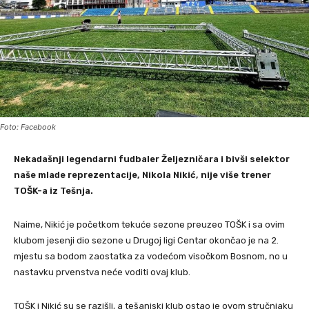
Foto: Facebook
Nekadašnji legendarni fudbaler Željezničara i bivši selektor
naše mlade reprezentacije, Nikola Nikić, nije više trener
TOŠK-a iz Tešnja.
Naime, Nikić je početkom tekuće sezone preuzeo TOŠK i sa ovim
klubom jesenji dio sezone u Drugoj ligi Centar okončao je na 2.
mjestu sa bodom zaostatka za vodećom visočkom Bosnom, no u
nastavku prvenstva neće voditi ovaj klub.
TOŠK i Nikić su se razišli, a tešanjski klub ostao je ovom stručnjaku