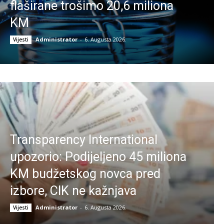
flaširane trošimo 20,6 miliona
KM
Administrator
-
6. Augusta 2026.
Vijesti
Transparency International
upozorio: Podijeljeno 45 miliona
KM budžetskog novca pred
izbore, CIK ne kažnjava
Administrator
-
6. Augusta 2026.
Vijesti