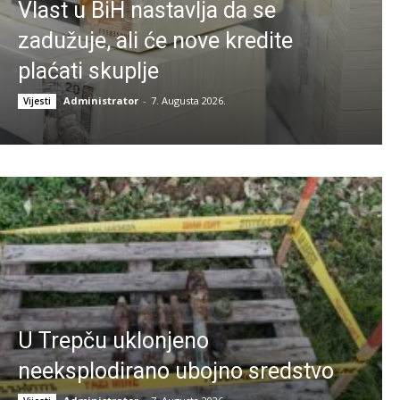
Vlast u BiH nastavlja da se
zadužuje, ali će nove kredite
plaćati skuplje
Administrator
-
7. Augusta 2026.
Vijesti
U Trepču uklonjeno
neeksplodirano ubojno sredstvo