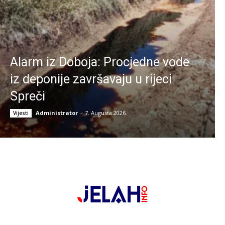
Alarm iz Doboja: Procjedne vode
iz deponije završavaju u rijeci
Spreči
Administrator
-
7. Augusta 2026.
Vijesti