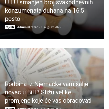
U EU smanjen broj svakodnevnih
konzumenata duhana na 16,5
posto
Administrator
-
8. Augusta 2026.
Vijesti
Rodbina iz Njemačke vam šalje
novac u BiH? Stižu velike
promjene koje će vas obradovati
Administrator
-
8. Augusta 2026.
Vijesti