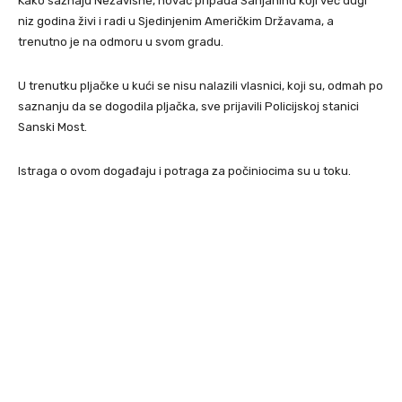
Kako saznaju Nezavisne, novac pripada Sanjaninu koji već dugi
niz godina živi i radi u Sjedinjenim Američkim Državama, a
trenutno je na odmoru u svom gradu.
U trenutku pljačke u kući se nisu nalazili vlasnici, koji su, odmah po
saznanju da se dogodila pljačka, sve prijavili Policijskoj stanici
Sanski Most.
Istraga o ovom događaju i potraga za počiniocima su u toku.