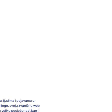
ma, ljudima i pojavama u
oj logo, svoju zvaničnu web
a veliku posjećenost kao i