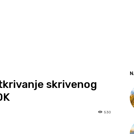
N
krivanje skrivenog
DK
530