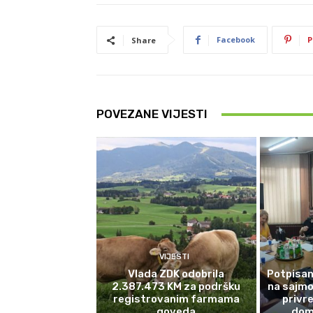
Facebook
P
Share
POVEZANE VIJESTI
VIJESTI
Vlada ZDK odobrila
Potpisan
2.387.473 KM za podršku
na sajmo
registrovanim farmama
privr
goveda
dom