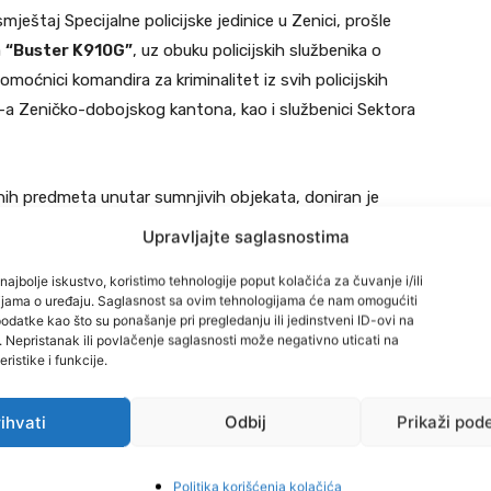
smještaj Specijalne policijske jedinice u Zenici, prošle
a
“Buster K910G”
, uz obuku policijskih službenika o
moćnici komandira za kriminalitet iz svih policijskih
-a Zeničko-dobojskog kantona, kao i službenici Sektora
enih predmeta unutar sumnjivih objekata, doniran je
nog programa Ujedinjenih nacija u BiH (UNDP BiH) za
Upravljajte saglasnostima
 kontroli malog oružja i lakog naoružanja (SALW). Upravi
najbolje iskustvo, koristimo tehnologije poput kolačića za čuvanje i/ili
a ove savremene opreme.
cijama o uređaju. Saglasnost sa ovim tehnologijama će nam omogućiti
datke kao što su ponašanje pri pregledanju ili jedinstveni ID-ovi na
i. Nepristanak ili povlačenje saglasnosti može negativno uticati na
azlika u gustoći materijala, omogućavajući otkrivanje
ristike i funkcije.
irunzima i drugim prostorima gdje se krijumčari često
edozvoljene predmete. Njegova primjena znatno će
ihvati
Odbij
Prikaži pod
ojskog kantona u pretragama i kontrolama.
Politika korišćenja kolačića