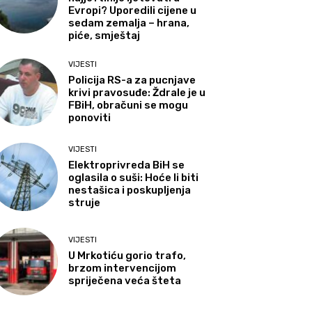
Evropi? Uporedili cijene u
sedam zemalja – hrana,
piće, smještaj
VIJESTI
Policija RS-a za pucnjave
krivi pravosuđe: Ždrale je u
FBiH, obračuni se mogu
ponoviti
VIJESTI
Elektroprivreda BiH se
oglasila o suši: Hoće li biti
nestašica i poskupljenja
struje
VIJESTI
U Mrkotiću gorio trafo,
brzom intervencijom
spriječena veća šteta