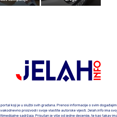
 portal koji je u službi svih građana. Prenosi informacije o svim događaji
te svakodnevno proizvodi i svoje vlastite autorske vijesti. Jelah.info ima sv
ltimedijalne sadržaja. Prisutan je više od jedne decenije, te kao takav im