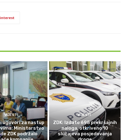
interest
VIJESTI
VIJESTI
i ugovori za nastup
ZDK: Izdato 695 prekršajnih
vima: Ministarstvo
naloga, otkriveno 10
ede ZDK podržalo
slučajeva posjedovanja
aće kompanije
droge