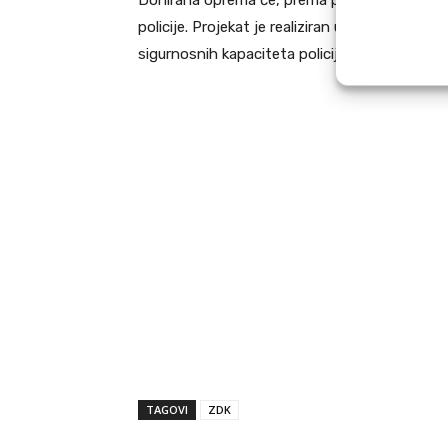
Donirana oprema će, prema potrebama, biti 
policije. Projekat je realiziran uz podršku UN
sigurnosnih kapaciteta policije u ZDK i cijelo
TAGOVI
ZDK