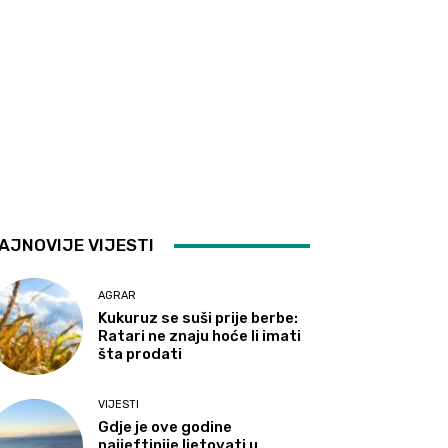
AJNOVIJE VIJESTI
AGRAR
Kukuruz se suši prije berbe:
Ratari ne znaju hoće li imati
šta prodati
VIJESTI
Gdje je ove godine
najjeftinije ljetovati u