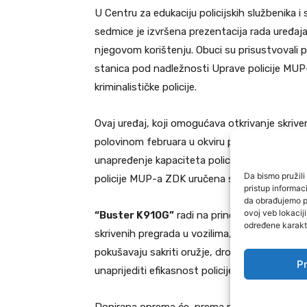
U Centru za edukaciju policijskih službenika i 
sedmice je izvršena prezentacija rada uređaj
njegovom korištenju. Obuci su prisustvovali po
stanica pod nadležnosti Uprave policije MUP
kriminalističke policije.
Ovaj uređaj, koji omogućava otkrivanje skriv
polovinom februara u okviru projekta Razvoj
unapređenje kapaciteta policijskih agencija u
Da bismo pružili 
policije MUP-a ZDK uručena su dva komplet
pristup informa
da obrađujemo po
ovoj veb lokacij
“Buster K910G”
radi na principu detekcije r
određene karakte
skrivenih pregrada u vozilima, gumama, tapac
pokušavaju sakriti oružje, drogu ili druge n
Pr
unaprijediti efikasnost policije Zeničko-dob