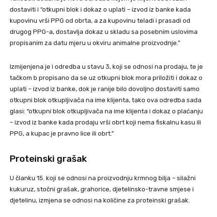
dostaviti i “otkupni blok i dokaz o uplati – izvod iz banke kada
kupovinu vrši PPG od obrta, a za kupovinu teladi i prasadi od
drugog PPG-a, dostavlja dokaz u skladu sa posebnim uslovima
propisanim za datu mjeru u okviru animalne proizvodnje.”
Izmijenjena je i odredba u stavu 3, koji se odnosi na prodaju, te je
tačkom b propisano da se uz otkupni blok mora priložiti i dokaz o
uplati – izvod iz banke, dok je ranije bilo dovoljno dostaviti samo
otkupni blok otkupljivača na ime klijenta, tako ova odredba sada
glasi: “otkupni blok otkupljivača na ime klijenta i dokaz o plaćanju
– izvod iz banke kada prodaju vrši obrt koji nema fiskalnu kasu ili
PPG, a kupac je pravno lice ili obrt.”
Proteinski grašak
U članku 15. koji se odnosi na proizvodnju krmnog bilja – silažni
kukuruz, stočni grašak, grahorice, djetelinsko-travne smjese i
djetelinu, izmjena se odnosi na količine za proteinski grašak.