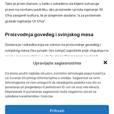
Tako je prvim članom, u tački c određeno da klijent ostvaruje
pravo na novčanu podršku, ako proizvede i proda najmanje 30
t/ha zasijanih kultura, te je izmjenom dodano “a za proteinski
grašak najmanje 1,5 t/ha”.
Proizvodnja goveđeg i svinjskog mesa
Dodana je i odredba koja se odnosi na proizvodnje goveđeg i
svinjskog mesa (tov junadi i tov svinja) započete prije stupanja na
snagu ovog pravilnika, a obuhvaćene Programom novčanih
podrški u poljoprivredi i ruralnom razvoju za 2025. godinu.
Upravljajte saglasnostima
Da bismo pružili najbolje iskustvo, koristimo tehnologije poput kolačića
Klijent PPG kao dokaz za kupljenu telad/prasad iz domaćeg
za čuvanje i/ili pristup informacijama o uređaju. Saglasnost sa ovim
uzgoja od obrta dostavlja fakturu na ime klijenta, a za kupovinu
tehnologijama će nam omogućiti da obrađujemo podatke kao što su
od PPG-a dostavlja kopiju pojedinačnog ili skupnog obrasca za
ponašanje pri pregledanju ili jedinstveni ID-ovi na ovoj veb lokaciji.
Nepristanak ili povlačenje saglasnosti može negativno uticati na
prijavu kretanja teladi/prasadi (Obrazac C) i kopije svjedodžbi o
određene karakteristike i funkcije.
zdravstvenom stanju, piše
Agroklub.
Prihvati