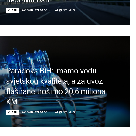
Administrator
-
6. Augusta 2026.
Vijesti
Paradoks BiH: Imamo vodu
svjetskog kvaliteta, a za uvoz
flaširane trošimo 20,6 miliona
KM
Administrator
-
6. Augusta 2026.
Vijesti