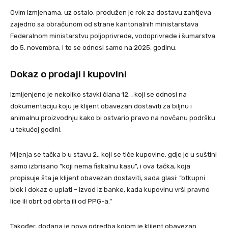
Ovim izmjenama, uz ostalo, produžen je rok za dostavu zahtjeva
zajedno sa obračunom od strane kantonalnih ministarstava
Federalnom ministarstvu poljoprivrede, vodoprivrede i šumarstva
do 5. novembra, i to se odnosi samo na 2025. godinu.
Dokaz o prodaji i kupovini
Izmijenjeno je nekoliko stavki člana 12. , koji se odnosi na
dokumentaciju koju je klijent obavezan dostaviti za biljnu i
animalnu proizvodnju kako bi ostvario pravo na novčanu podršku
u tekućoj godini.
Mijenja se tačka b u stavu 2., koji se tiče kupovine, gdje je u suštini
samo izbrisano “koji nema fiskalnu kasu”, i ova tačka, koja
propisuje šta je klijent obavezan dostaviti, sada glasi: “otkupni
blok i dokaz o uplati – izvod iz banke, kada kupovinu vrši pravno
lice ili obrt od obrta ili od PPG-a.”
Također, dodana je nova odredba kojom je klijent obavezan