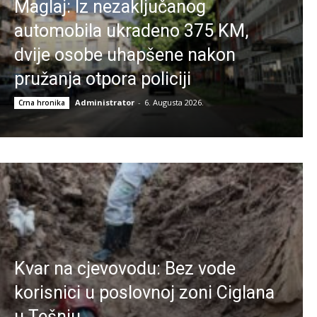
Maglaj: Iz nezaključanog
automobila ukradeno 375 KM,
dvije osobe uhapšene nakon
pružanja otpora policiji
Administrator
-
6. Augusta 2026.
Crna hronika
Kvar na cjevovodu: Bez vode
korisnici u poslovnoj zoni Ciglana
u Tešnju