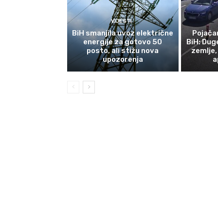
VIJESTI
BiH smanjila uvoz električne
Pojača
energije za gotovo 50
BiH: Duge
posto, ali stižu nova
zemlje
upozorenja
a