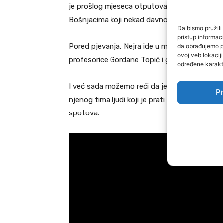
je prošlog mjeseca otputovala sve do daleke
Bošnjacima koji nekad davno doseliše u Tursk
Da bismo pružili 
pristup informa
da obrađujemo po
Pored pjevanja, Nejra ide u muzičku školu, svi
ovoj veb lokacij
profesorice Gordane Topić i gospođe Ljubice 
određene karakte
I već sada možemo reći da je mala zvjezdica 
Pr
njenog tima ljudi koji je prati najavljuju da 
spotova.