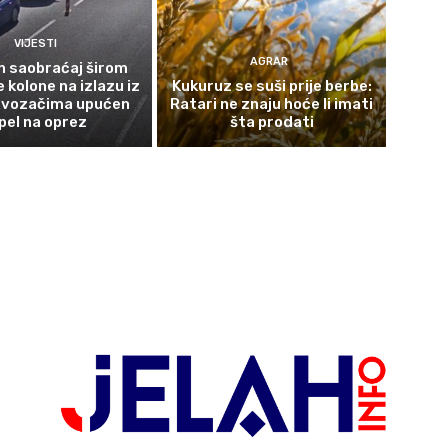
VIJESTI
AGRAR
n saobraćaj širom
 kolone na izlazu iz
Kukuruz se suši prije berbe:
, vozačima upućen
Ratari ne znaju hoće li imati
pel na oprez
šta prodati