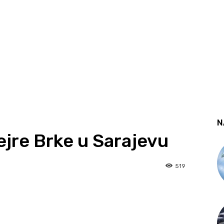
N
jre Brke u Sarajevu
519