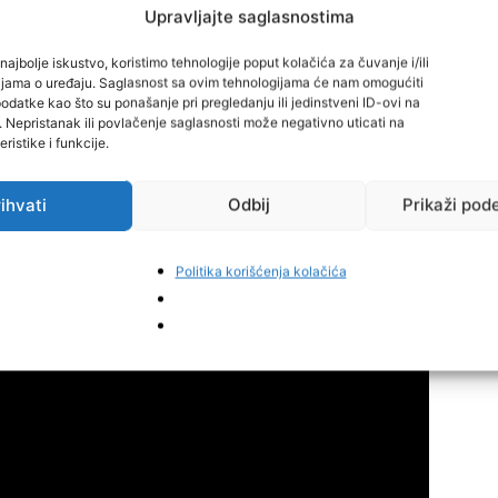
 Turske sa ansamblom, a kako bi zapjevala pred
Upravljajte saglasnostima
u iz Bosne.
najbolje iskustvo, koristimo tehnologije poput kolačića za čuvanje i/ili
cijama o uređaju. Saglasnost sa ovim tehnologijama će nam omogućiti
datke kao što su ponašanje pri pregledanju ili jedinstveni ID-ovi na
ra klavir i pohađala je časove solo pjevanja kod
i. Nepristanak ili povlačenje saglasnosti može negativno uticati na
Berak..
ristike i funkcije.
zasjala i našla svoje mjesto na estradnom nebu, a iz
ihvati
Odbij
Prikaži pod
je u pripremi mnogo noviteta, od novih promocija do
Politika korišćenja kolačića