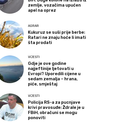
BiH: Duge kolone na izlazu iz
zemlje, vozačima upućen
apel na oprez
AGRAR
Kukuruz se suši prije berbe:
Ratari ne znaju hoće li imati
šta prodati
VIJESTI
Gdje je ove godine
najjeftinije ljetovati u
Evropi? Uporedili cijene u
sedam zemalja – hrana,
piće, smještaj
VIJESTI
Policija RS-a za pucnjave
krivi pravosuđe: Ždrale je u
FBiH, obračuni se mogu
ponoviti