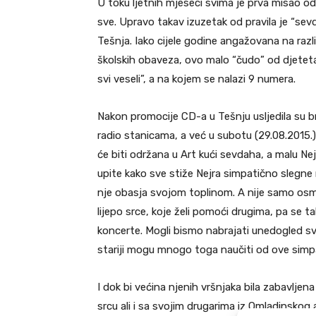
U toku ljetnih mjeseci svima je prva misao od
sve. Upravo takav izuzetak od pravila je “sev
Tešnja. Iako cijele godine angažovana na razli
školskih obaveza, ovo malo “čudo” od djeteta 
svi veseli”, a na kojem se nalazi 9 numera.
Nakon promocije CD-a u Tešnju usljedila su b
radio stanicama, a već u subotu (29.08.2015.)
će biti održana u Art kući sevdaha, a malu Ne
upite kako sve stiže Nejra simpatično slegne
nje obasja svojom toplinom. A nije samo osmjeh
lijepo srce, koje želi pomoći drugima, pa se 
koncerte. Mogli bismo nabrajati unedogled sve 
stariji mogu mnogo toga naučiti od ove simpa
I dok bi većina njenih vršnjaka bila zabavljen
srcu ali i sa svojim drugarima iz Omladinskog