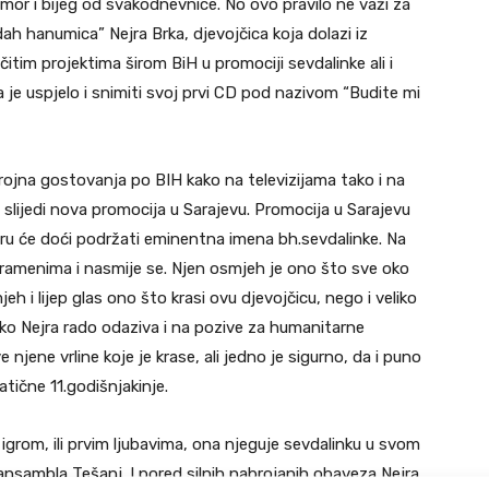
mor i bijeg od svakodnevnice. No ovo pravilo ne važi za
dah hanumica” Nejra Brka, djevojčica koja dolazi iz
čitim projektima širom BiH u promociji sevdalinke ali i
je uspjelo i snimiti svoj prvi CD pod nazivom “Budite mi
rojna gostovanja po BIH kako na televizijama tako i na
 slijedi nova promocija u Sarajevu. Promocija u Sarajevu
jru će doći podržati eminentna imena bh.sevdalinke. Na
 ramenima i nasmije se. Njen osmjeh je ono što sve oko
 i lijep glas ono što krasi ovu djevojčicu, nego i veliko
tako Nejra rado odaziva i na pozive za humanitarne
njene vrline koje je krase, ali jedno je sigurno, da i puno
tične 11.godišnjakinje.
a igrom, ili prvim ljubavima, ona njeguje sevdalinku u svom
 ansambla Tešanj. I pored silnih nabrojanih obaveza Nejra