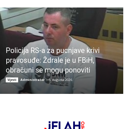
Policija RS-a za pucnjave krivi
pravosuđe: Ždrale je u FBiH,
obračuni se mogu ponoviti
Administrator
-
5. Augusta 2026.
Vijesti