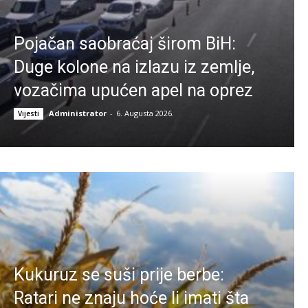
Pojačan saobraćaj širom BiH:
Duge kolone na izlazu iz zemlje,
vozačima upućen apel na oprez
Administrator
-
6. Augusta 2026.
Vijesti
Kukuruz se suši prije berbe:
Ratari ne znaju hoće li imati šta