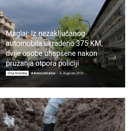
Maglaj: Iz nezaključanog
automobila ukradeno 375 KM,
dvije osobe uhapšene nakon
pružanja otpora policiji
Administrator
-
6. Augusta 2026.
Crna hronika