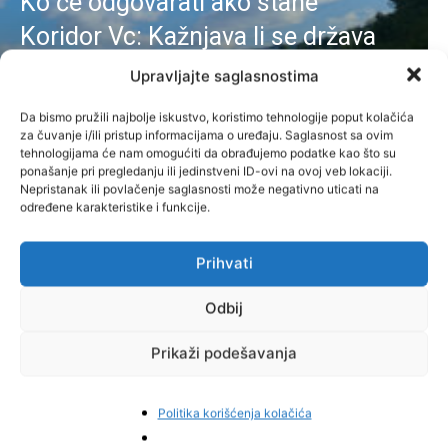
Ko će odgovarati ako stane
Koridor Vc: Kažnjava li se država
koja je sama prijavila
Upravljajte saglasnostima
nepravilnosti?
Da bismo pružili najbolje iskustvo, koristimo tehnologije poput kolačića
za čuvanje i/ili pristup informacijama o uređaju. Saglasnost sa ovim
Administrator
-
6. Augusta 2026.
Vijesti
tehnologijama će nam omogućiti da obrađujemo podatke kao što su
ponašanje pri pregledanju ili jedinstveni ID-ovi na ovoj veb lokaciji.
Nepristanak ili povlačenje saglasnosti može negativno uticati na
određene karakteristike i funkcije.
Prihvati
Odbij
Paradoks BiH: Imamo vodu
Prikaži podešavanja
svjetskog kvaliteta, a za uvoz
flaširane trošimo 20,6 miliona
Politika korišćenja kolačića
KM