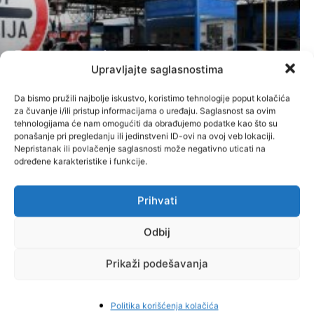
Bosanac zaboravio suprugu na
Upravljajte saglasnostima
granici, samo nastavio voziti za
Da bismo pružili najbolje iskustvo, koristimo tehnologije poput kolačića
Njemačku bez nje
za čuvanje i/ili pristup informacijama o uređaju. Saglasnost sa ovim
tehnologijama će nam omogućiti da obrađujemo podatke kao što su
Administrator
-
7. Augusta 2026.
Vijesti
ponašanje pri pregledanju ili jedinstveni ID-ovi na ovoj veb lokaciji.
Nepristanak ili povlačenje saglasnosti može negativno uticati na
određene karakteristike i funkcije.
Prihvati
Odbij
Prikaži podešavanja
Nosite smokve i grožđe iz BiH u
Politika korišćenja kolačića