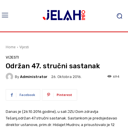
Home
Vijesti
VIJESTI
Održan 47. stručni sastanak
By
Administrator
694
26. Oktobra 2016.
Facebook
Pinterest
Danas je (26.10.2016.godine), u sali JZU Dom zdravlja
Tešanj,održan 47.stručni sastanak. Sastankom je predsjedavao
direktor ustanove, prim.dr. Hidajet Mudrov, a prisustovalo je 12