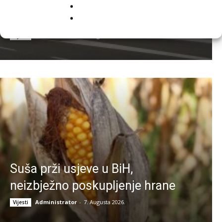
Hrvatsku? Kazna može biti i do
13.260 eura
Administrator
-
7. Augusta 2026.
Vijesti
Suša prži usjeve u BiH,
neizbježno poskupljenje hrane
Administrator
-
7. Augusta 2026.
Vijesti