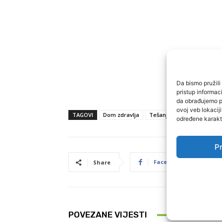
Da bismo pružili 
pristup informa
da obrađujemo po
ovoj veb lokacij
TAGOVI
Dom zdravlja
Tešanj
određene karakte
Pr
Facebook
P
Share
POVEZANE VIJESTI