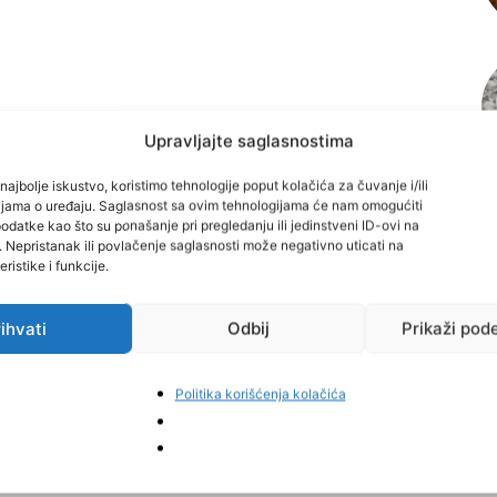
Upravljajte saglasnostima
najbolje iskustvo, koristimo tehnologije poput kolačića za čuvanje i/ili
cijama o uređaju. Saglasnost sa ovim tehnologijama će nam omogućiti
datke kao što su ponašanje pri pregledanju ili jedinstveni ID-ovi na
i. Nepristanak ili povlačenje saglasnosti može negativno uticati na
ristike i funkcije.
ihvati
Odbij
Prikaži pod
interest
Politika korišćenja kolačića