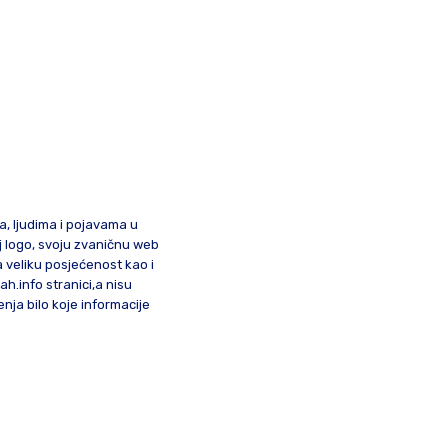
ma, ljudima i pojavama u
oj logo, svoju zvaničnu web
a veliku posjećenost kao i
lah.info stranici,a nisu
nja bilo koje informacije