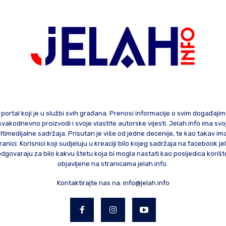
 portal koji je u službi svih građana. Prenosi informacije o svim događaji
te svakodnevno proizvodi i svoje vlastite autorske vijesti. Jelah.info ima sv
ltimedijalne sadržaja. Prisutan je više od jedne decenije, te kao takav im
ranici. Korisnici koji sudjeluju u kreaciji bilo kojeg sadržaja na facebook je
govaraju za bilo kakvu štetu koja bi mogla nastati kao posljedica korište
objavljene na stranicama jelah.info.
Kontaktirajte nas na:
info@jelah.info