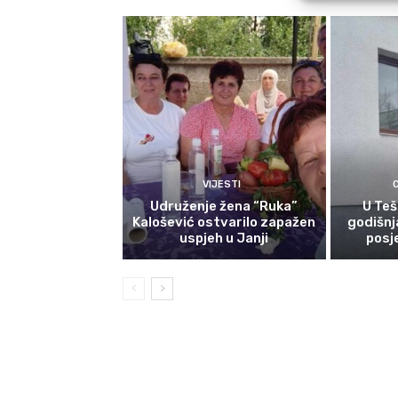
VIJESTI
Udruženje žena “Ruka”
U Teš
Kalošević ostvarilo zapažen
godišnj
uspjeh u Janji
posj