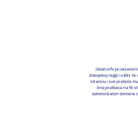
Jelah.info je nezavisni
dobojskoj regiji i u BiH, 
stranicu i sve prateće mu
broj pratilaca na fb st
administratori domene od