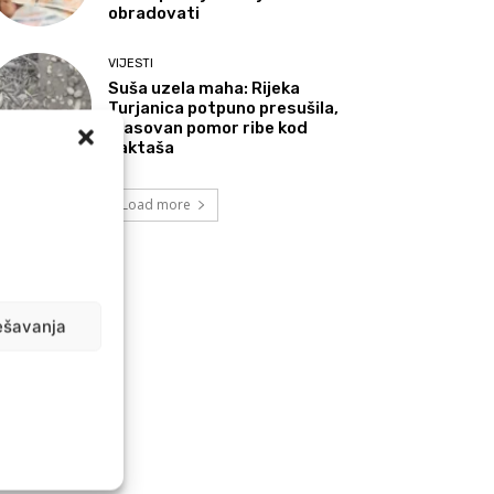
obradovati
VIJESTI
Suša uzela maha: Rijeka
Turjanica potpuno presušila,
masovan pomor ribe kod
Laktaša
Load more
ešavanja