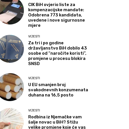
CIK BiH ovjerio liste za
kompenzacijske mandate:
Odobrena 773 kandidata,
uvedene i nove sigurnosne
mjere
VIJESTI
Za tri i po godine
državljanstvo BiH dobilo 43
osobe od “naročite koristi”,
promjene u procesu blokira
SNSD
VIJESTI
U EU smanjen broj
svakodnevnih konzumenata
duhana na 16,5 posto
VIJESTI
Rodbina iz Njemačke vam
šalje novac u BiH? Stižu
velike promjene koje će vas