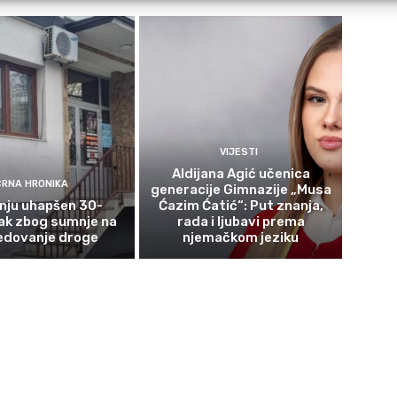
VIJESTI
Aldijana Agić učenica
CRNA HRONIKA
generacije Gimnazije „Musa
nju uhapšen 30-
Ćazim Ćatić“: Put znanja,
ak zbog sumnje na
rada i ljubavi prema
edovanje droge
njemačkom jeziku